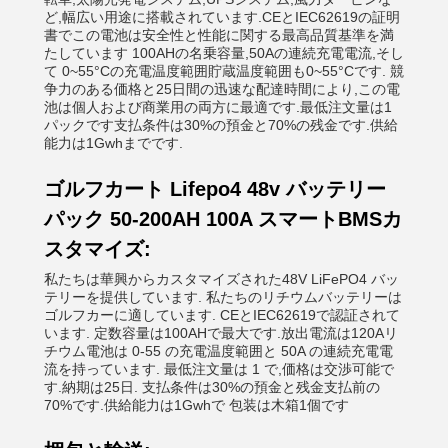
ど,幅広い用途に搭載されています.CEとIEC62619の証明
書でこの電池は安全性と性能に関する最高品質基準を満
たしています 100AHの名乗容量,50Aの連続充電電流,そし
て 0~55°Cの充電温度範囲貯蔵温度範囲も0~55°Cです. 競
争力のある価格と25日間の迅速な配達時間により,この電
池は個人および商業用の両方に最適です.最低注文量は1
パックです支払条件は30%の預金と70%の残金です.供給
能力は1Gwhまでです.
ゴルフカート Lifepo4 48v バッテリー
パック 50-200AH 100A スマートBMSカ
スタマイズ:
私たちは華興からカスタマイズされた48V LiFePO4 バッ
テリーを提供しています. 私たちのリチウムバッテリーは
ゴルフカーに適しています. CEとIEC62619で認証されて
います. 定数容量は100AHで最大です.放出電流は120Aリ
チウム電池は 0-55 の充電温度範囲と 50A の連続充電電
流を持っています. 最低注文量は 1 で,価格は交渉可能で
す.納期は25日. 支払条件は30%の預金と残金支払前の
70%です.供給能力は1Gwhで 包装は木箱1個です