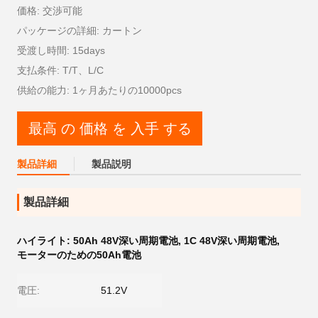
価格: 交渉可能
パッケージの詳細: カートン
受渡し時間: 15days
支払条件: T/T、L/C
供給の能力: 1ヶ月あたりの10000pcs
最高 の 価格 を 入手 する
製品詳細
製品説明
製品詳細
ハイライト:
50Ah 48V深い周期電池
,
1C 48V深い周期電池
,
モーターのための50Ah電池
電圧:
51.2V