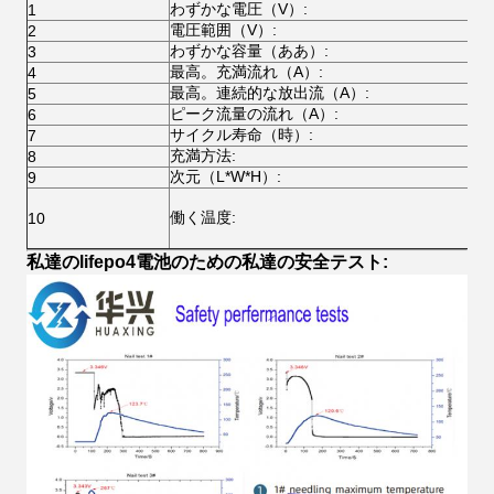
わずかな電圧（V）:
1
51
電圧範囲（V）:
2
40
わずかな容量（ああ）:
3
50
最高。充満流れ（A）:
4
1C
最高。連続的な放出流（A）:
5
1C
ピーク流量の流れ（A）:
6
2C
サイクル寿命（時）:
20
7
充満方法:
8
CC
次元（L*W*H）:
カ
9
充
働く温度:
排
10
貯
私達のlifepo4電池のための私達の安全テスト: