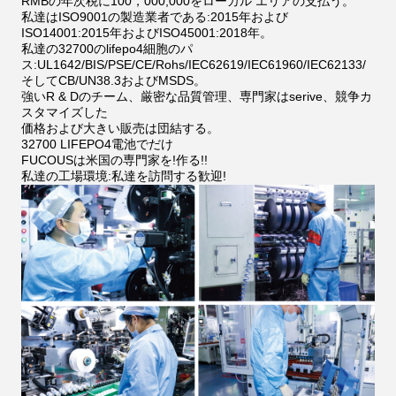
RMBの年次税に100，000,000をローカル エリアの支払う。
私達はISO9001の製造業者である:2015年および
ISO14001:2015年およびISO45001:2018年。
私達の32700のlifepo4細胞のパ
ス:UL1642/BIS/PSE/CE/Rohs/IEC62619/IEC61960/IEC62133/
そしてCB/UN38.3およびMSDS。
強いR & Dのチーム、厳密な品質管理、専門家はserive、競争カ
スタマイズした
価格および大きい販売は団結する。
32700 LIFEPO4電池でだけ
FUCOUSは米国の専門家を!作る!!
私達の工場環境:私達を訪問する歓迎!