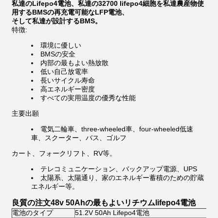
私達のLifepo4電池、私達の32700 lifepo4細胞を私達農産物使
用するBMSの再充電可能なLFP電池、
そして私達が設計するBMS。
特徴:
環境に優しい
BMSの安全
内部の最もよい熱放散
低い自己放電率
長いサイクル寿命
高エネルギー密度
すべての実用温度の優秀な性能
主要出願
電気二輪車、three-wheeled車、four-wheeled低速
車、スクーター、バス、ゴルフ
カート、フォークリフト、RV等。
テレコミュニケーション、バックアップ電源、UPS
太陽系、太陽通り、家のエネルギー蓄積のための貯蔵
エネルギー等。
良質の注文48v 50Ahの最もよいリチウムlifepo4電池
電池のタイプ
51.2V 50Ah Lifepo4電池