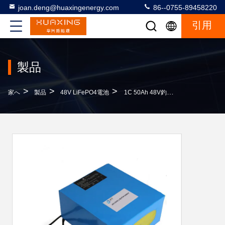
joan.deng@huaxingenergy.com
86--0755-89458220
引用
製品
>
>
>
家へ
製品
48V LiFePO4電池
1C 50Ah 48V釣るモーターのための深い周期電池