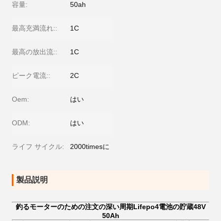
容量:
50ah
最高充満流れ::
1C
最高の放出流::
1C
ピーク電流::
2C
Oem:
はい
ODM:
はい
ライフ サイクル:
2000timesに
製品説明
釣るモーターのための注文の深い周期Lifepo4電池の貯蔵48V
50Ah