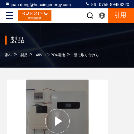
joan.deng@huaxingenergy.com
86--0755-89458220
引用
製品
>
>
>
家へ
製品
48V LiFePO4電池
壁に取り付けられた48V LiFePO4電池5kwh-100kwhの家のエネルギー蓄積