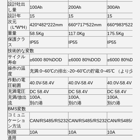
設計吐出
100Ah
200Ah
300Ah
し量
設計年
15
15
15
次元
420*482*222mm
660*717*522mm
660*983*522m
（L*W*H）
重量
58.5Kg
117.0Kg
175.5Kg
保護クラ
IP55
IP55
IP55
ス
技術的な変数
サイクル
≥6000 80%DOD
≥6000 80%DOD
≥6000 80%DOD
寿命
操作の温
充満:0~60℃の排出:-20~60℃の貯蔵:0~45℃ （より少
度
作動の電
40.0V-58.4V
40.0V-58.4V
40.0V-58.4V
圧範囲
充満電圧
DC 58.4V
DC 58.4V
DC 58.4V
充満/放出
100A、
100A、
100A、
流
別の港
別の港
別の港
BMS変数
コミュニ
ケーショ
CAN/RS485/RS232
CAN/RS485/RS232
CAN/RS485/RS
ン方法
制限
10A
10A
10A
適用