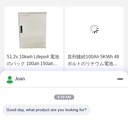
51.2v 10kwh Lifepo4 電池
並列接続100Ah 5KWh 48
のパック 100ah 150ah
ボルトのリチウム電池の
200ah 太陽貯蔵の家のリ
パック
チウム電池
最高 の 価格 を 入手 する
最高 の 価格 を 入手 する
Joan
8:39 AM
Good day, what product are you looking for?
SHENZHEN HUAXING NEW ENERGY