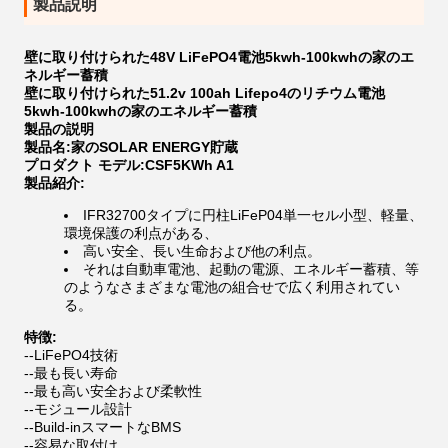
製品説明
壁に取り付けられた48V LiFePO4電池5kwh-100kwhの家のエ
ネルギー蓄積
壁に取り付けられた51.2v 100ah Lifepo4のリチウム電池
5kwh-100kwhの家のエネルギー蓄積
製品の説明
製品名:家のSOLAR ENERGY貯蔵
プロダクト モデル:CSF5KWh A1
製品紹介:
IFR32700タイプに円柱LiFeP04単一セル小型、軽量、
環境保護の利点がある、
高い安全、長い生命および他の利点。
それは自動車電池、起動の電源、エネルギー蓄積、等
のようなさまざまな電池の組合せで広く利用されてい
る。
特徴:
--LiFePO4技術
--最も長い寿命
--最も高い安全および柔軟性
--モジュール設計
--Build-inスマートなBMS
--容易な取付け