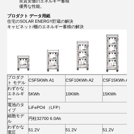
良質安価のエネルギー蓄積
優秀な性能。
プロダクト データ用紙
住宅のSOLAR ENERGY貯蔵の解決
キャビネット/棚のエネルギー蓄積の解決
プロダク
CSF5KWh A1
CSF10KWh A2
CSF15KWh A3
ト モデル
わずかな
エネルギ
5KWh
10KWh
15KWh
ー
電池のタ
LiFePO4 （LFP）
イプ
細胞モデ
円柱32700 6.0Ah
ル
わずかな
51.2V
51.2V
51.2V
電圧