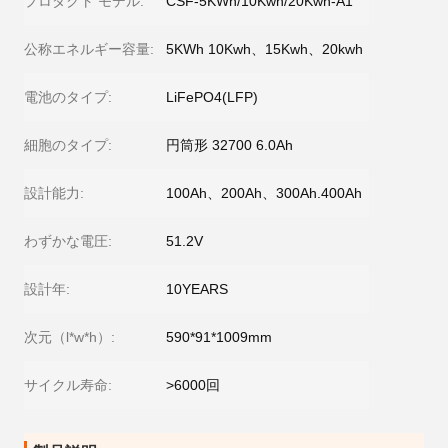
プロダクト モデル:
CSF-5KWh/10Kwh/20Kwh-A1
公称エネルギー容量:
5KWh 10Kwh、15Kwh、20kwh
電池のタイプ:
LiFePO4(LFP)
細胞のタイプ:
円筒形 32700 6.0Ah
設計能力:
100Ah、200Ah、300Ah.400Ah
わずかな電圧:
51.2V
設計年:
10YEARS
次元（l*w*h）:
590*91*1009mm
サイクル寿命:
>6000回