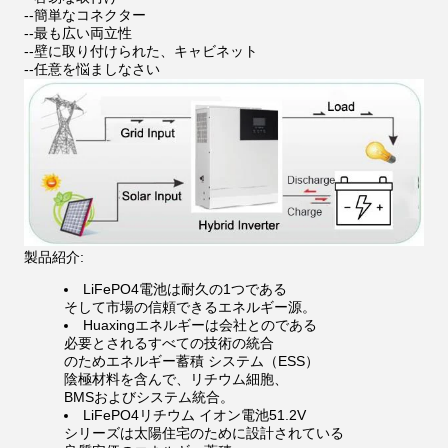
--簡単なコネクター
--最も広い両立性
--壁に取り付けられた、キャビネット
--任意を悩ましなさい
製品紹介:
LiFePO4電池は耐久の1つである
そして市場の信頼できるエネルギー源。
Huaxingエネルギーは会社とのである
必要とされるすべての技術の統合
のためエネルギー蓄積 システム（ESS）
陰極材料を含んで、リチウム細胞、
BMSおよびシステム統合。
LiFePO4リチウム イオン電池51.2V
シリーズは太陽住宅のために設計されている