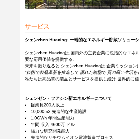
サービス
シェンzhen Huaxing: 一端的なエネルギー貯蔵ソリ
シェンzhen Huaxingは,国内外の主要企業に包括的
要な応用価値を提供する.
未来を振り返ると シェンzhen Huaxingは 企業ミッシ
"技術で製品革新を推進して 優れた細胞で 質の高い生活を
私たちは高品質の製品とサービスを提供し続け 世界的に信
シェンゼン・フアシン新エネルギーについて
従業員200人以上
10,000m2 先進的な生産施設
1.0GWh 年間生産能力
年間 収入 4600万 ドル
強力な研究開発能力
先進的なリチウムイオン電池製造プロセス