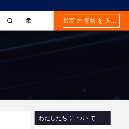
最高 の 価格 を 入手 する
わたしたち に つい て