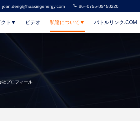
joan.deng@huaxingenergy.com
86--0755-89458220
ダクト
ビデオ
私達について
バトルリンク.COM
,Ltd 会社プロフィール