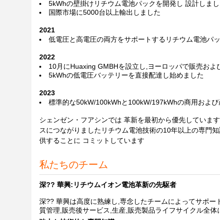
5kWhの壁掛けリチウム電池パックを開発し 設計しま
国際市場に5000台以上輸出しました
2021
低電圧と高電圧の両方をサポートするリチウム電池パッ
2022
10月にHuaxing GMBHを設立し,ヨーロッパで販売
5kWhの低電圧バッテリーを直接配達し始めました
2023
標準的な50kW/100kWhと100kW/197kWhの
シェンゼン・フアシンでは 革新を最初から優先しています
スにつながりましたリチウム電池技術の10年以上の専門知
供することに コミットしています
私たちのチーム
深?? 華興:リチウムイオン電池革新の先駆者
深?? 華興は高度に熟練し,専念したチームによってサポー
質管理,販売後サービス,生産,販売製品ライフサイクル全