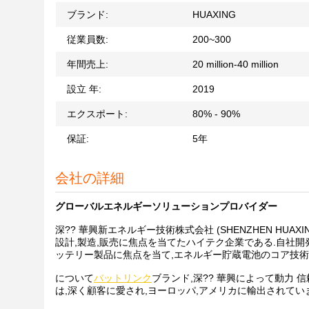
ブランド:
HUAXING
従業員数:
200~300
年間売上:
20 million-40 million
設立 年:
2019
エクスポート:
80% - 90%
保証:
5年
会社の詳細
グローバルエネルギーソリューションプロバイダー
深?? 華興新エネルギー技術株式会社 (SHENZHEN HUAXIN
設計,製造,販売に焦点を当てたハイテク企業である.自社
ッテリー製品に焦点を当て,エネルギー貯蔵電池のコア技術
について
バットリンク
ブランド,深?? 華興によって動力
は,深く顧客に愛され,ヨーロッパ,アメリカに輸出されていま