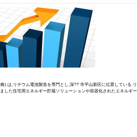
(株) は,リチウム電池製造を専門とし,深?? 市平山新区に位置している.
に開発しました住宅用エネルギー貯蔵ソリューションや容器化されたエネルギ