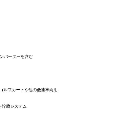
0V,インバーターを含む
池パック ゴルフカートや他の低速車両用
ルギー貯蔵システム