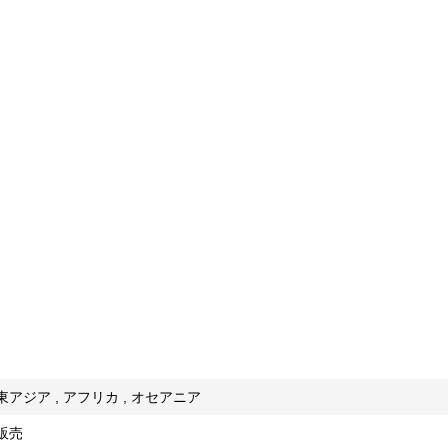
 東アジア , アフリカ , オセアニア
 販売