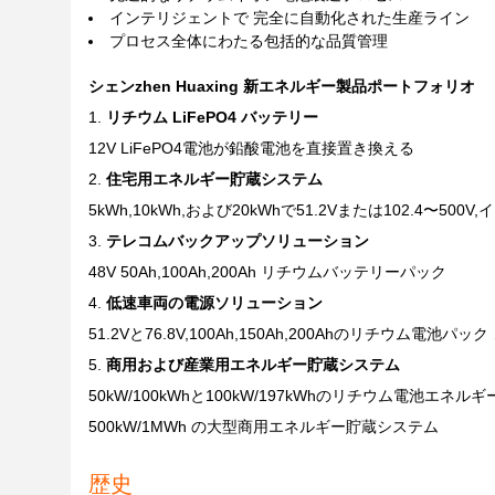
インテリジェントで 完全に自動化された生産ライン
プロセス全体にわたる包括的な品質管理
シェンzhen Huaxing 新エネルギー製品ポートフォリオ
リチウム LiFePO4 バッテリー
12V LiFePO4電池が鉛酸電池を直接置き換える
住宅用エネルギー貯蔵システム
5kWh,10kWh,および20kWhで51.2Vまたは102.4〜50
テレコムバックアップソリューション
48V 50Ah,100Ah,200Ah リチウムバッテリーパック
低速車両の電源ソリューション
51.2Vと76.8V,100Ah,150Ah,200Ahのリチウム電
商用および産業用エネルギー貯蔵システム
50kW/100kWhと100kW/197kWhのリチウム電池エネ
500kW/1MWh の大型商用エネルギー貯蔵システム
歴史