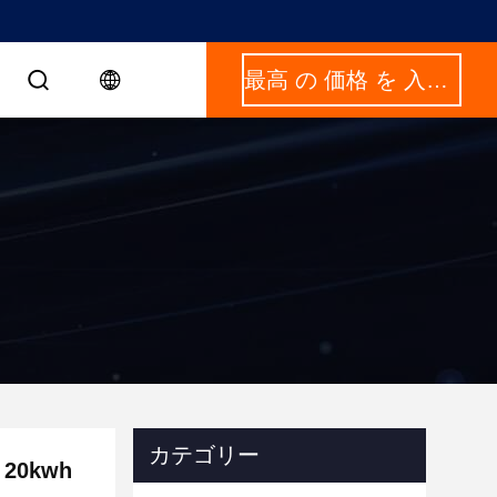
最高 の 価格 を 入手 する
カテゴリー
 20kwh