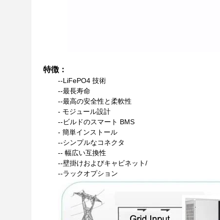
Ess キャビネット/ラックソーラーホームエネル
特徴：
--LiFePO4 技術
--最長寿命
--最高の安全性と柔軟性
- モジュール設計
--ビルドのスマート BMS
- 簡単インストール
--シンプルなコネクタ
-- 幅広い互換性
--壁掛けおよびキャビネット/
--ラックオプション