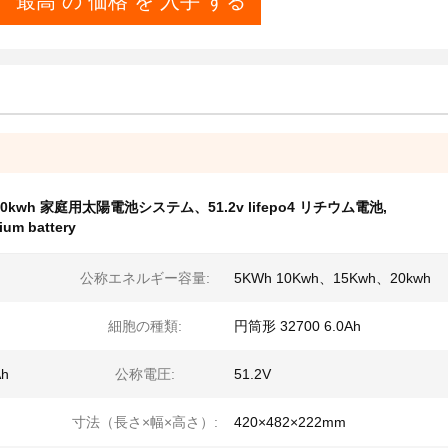
最高 の 価格 を 入手 する
kwh 家庭用太陽電池システム、51.2v lifepo4 リチウム電池
,
hium battery
公称エネルギー容量:
5KWh 10Kwh、15Kwh、20kwh
細胞の種類:
円筒形 32700 6.0Ah
Ah
公称電圧:
51.2V
寸法（長さ×幅×高さ）:
420×482×222mm