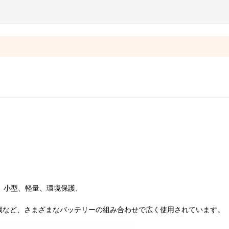
ャビネット/ラックの太陽リチウム電池のパック
5kwh 20kwh ホーム ソーラー システム バッテリー パワー ストレージ
h,15kwh 20kwh ホーム ソーラー システム バッテリー パワー ストレージ ホーム リチウム バ
ソーラー蓄電エネルギー バッテリー 48v 300ah、51.2V 家庭用エネルギー貯蔵システム
ルには、小型、軽量、環境保護、
。
蔵など、さまざまなバッテリーの組み合わせで広く使用されています。