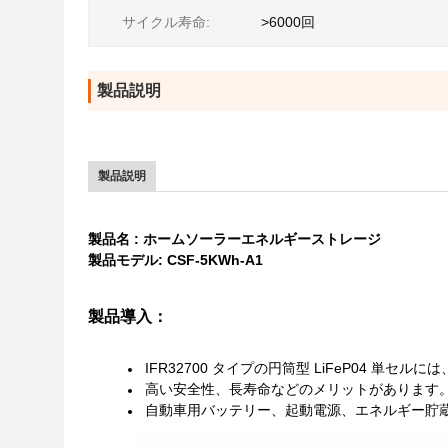
サイクル寿命:
>6000回
製品説明
家のエネルギー貯蔵のための 48v 10kwh 200mah Ess のキ
製品説明
Lifepo4 バッテリー 51.2v 100ah 200ah 5kwh 10kwh、1
製品名 : ホームソーラーエネルギーストレージ
製品モデル: CSF-5KWh-A1
HLifepo4 バッテリー 51.2v 100ah 200ah 5kwh 10kw
ストレージ
製品導入：
新しい LifePO4 リチウム 48v 5Kwh 10Kwh15kwh 家庭用
IFR32700 タイプの円筒型 LiFeP04 単セ
高い安全性、長寿命などのメリットがあります
自動車用バッテリー、起動電源、エネルギー貯