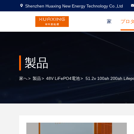
Shenzhen Huaxing New Energy Technology Co.,Ltd
家
プロ
製品
家へ
>
製品
>
48V LiFePO4電池
>
51.2v 100ah 200ah 