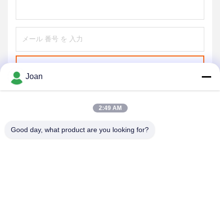
送信する
Joan
2:49 AM
Good day, what product are you looking for?
SHENZHEN HUAXING NEW ENERGY
TECHNOLOGY CO.,LTD
joan.deng@huaxingenergy.com
86--0755-89458220