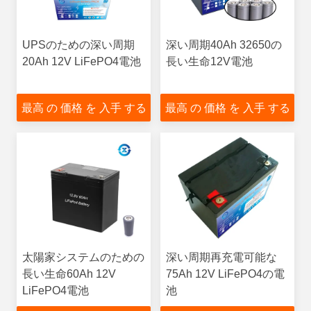
UPSのための深い周期
深い周期40Ah 32650の
20Ah 12V LiFePO4電池
長い生命12V電池
最高 の 価格 を 入手 する
最高 の 価格 を 入手 する
太陽家システムのための
深い周期再充電可能な
長い生命60Ah 12V
75Ah 12V LiFePO4の電
LiFePO4電池
池