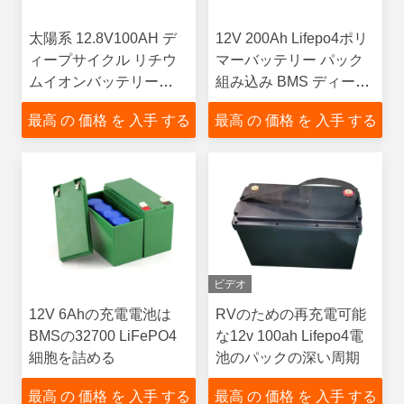
太陽系 12.8V100AH デ
12V 200Ah Lifepo4ポリ
ィープサイクル リチウ
マーバッテリー パック
ムイオンバッテリー
組み込み BMS ディープ
BMS を備えた汎用軽量
サイクル 12.8V 電動三
最高 の 価格 を 入手 する
最高 の 価格 を 入手 する
バッテリー
輪キャンプ用
ビデオ
12V 6Ahの充電電池は
RVのための再充電可能
BMSの32700 LiFePO4
な12v 100ah Lifepo4電
細胞を詰める
池のパックの深い周期
最高 の 価格 を 入手 する
最高 の 価格 を 入手 する