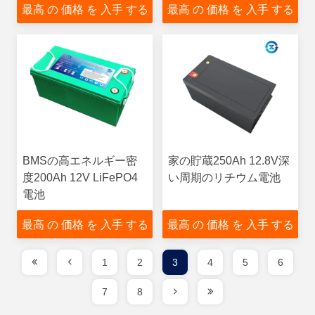
最高 の 価格 を 入手 する
最高 の 価格 を 入手 する
BMSの高エネルギー密
家の貯蔵250Ah 12.8V深
度200Ah 12V LiFePO4
い周期のリチウム電池
電池
最高 の 価格 を 入手 する
最高 の 価格 を 入手 する
1
2
3
4
5
6
7
8