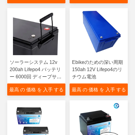
ソーラーシステム 12v
Ebikeのための深い周期
200ah Lifepo4 バッテリ
150ah 12V Lifepo4のリ
ー 6000回 ディープサイ
チウム電池
クル リチウム鉄バッテ
最高 の 価格 を 入手 する
最高 の 価格 を 入手 する
リー