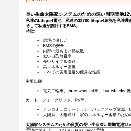
長い生命太陽家システムのための深い周期電池12v 
私達のLifepo4電池、私達の32700 lifepo4細胞を
そして私達が設計するBMS。
特徴:
環境に優しい
BMSの安全
内部の最もよい熱放散
低い自己放電率
長いサイクル寿命
高エネルギー密度
すべての実用温度の優秀な性能
主要出願
電気二輪車、three-wheeled車、four-wh
カート、フォークリフト、RV等。
テレコミュニケーション、バックアップ電源、U
太陽系、太陽通り、家のエネルギー蓄積のため
太陽家システムのための良質の長い生命深い周期電池12v 
電池のタイプ
12.8V 60Ah Lifepo4電池