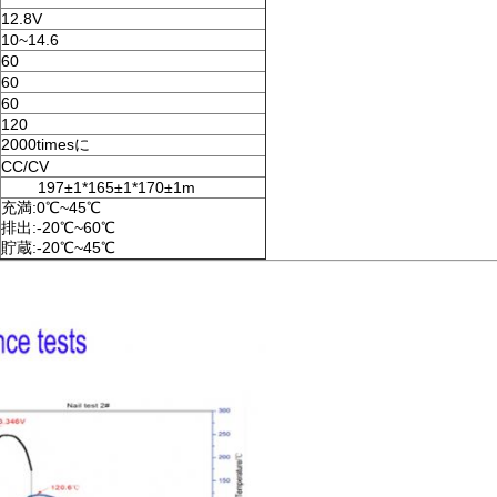
12.8V
10~14.6
60
60
60
120
2000timesに
CC/CV
197±1*165±1*170±1m
充満:0℃~45℃
排出:-20℃~60℃
貯蔵:-20℃~45℃