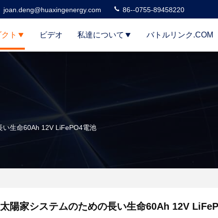
joan.deng@huaxingenergy.com
86--0755-89458220
ダクト
ビデオ
私達について
バトルリンク.COM
命60Ah 12V LiFePO4電池
太陽家システムのための長い生命60Ah 12V LiFe