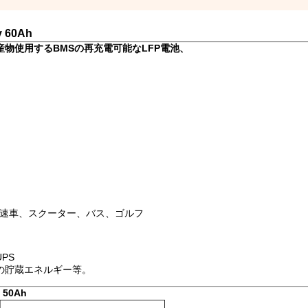
60Ah
私達農産物使用するBMSの再充電可能なLFP電池、
eeled低速車、スクーター、バス、ゴルフ
PS
の貯蔵エネルギー等。
50Ah