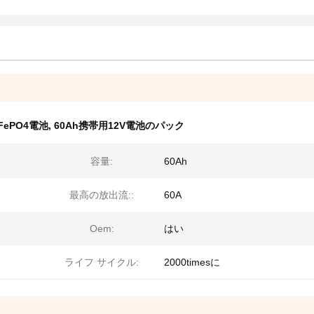
LiFePO4電池
,
60Ah携帯用12V電池のパック
容量:
60Ah
最高の放出流::
60A
Oem:
はい
ライフ サイクル:
2000timesに