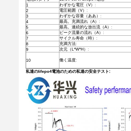
わずかな電圧（V）:
1
電圧範囲（V）:
2
わずかな容量（ああ）:
3
最高。充満流れ（A）:
4
最高。連続的な放出流（A）:
5
ピーク流量の流れ（A）:
6
サイクル寿命（時）:
7
充満方法:
8
次元（L*W*H）:
9
働く温度:
10
私達のlifepo4電池のための私達の安全テスト: