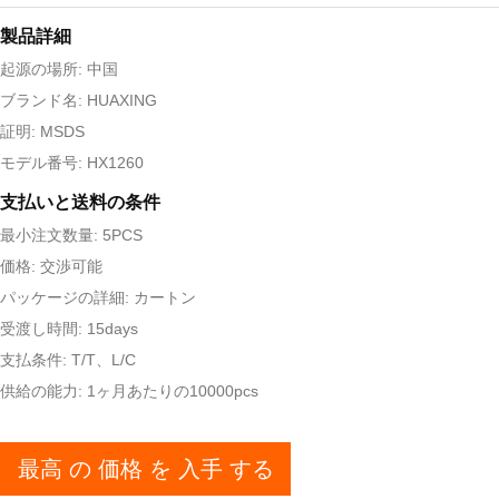
製品詳細
起源の場所: 中国
ブランド名: HUAXING
証明: MSDS
モデル番号: HX1260
支払いと送料の条件
最小注文数量: 5PCS
価格: 交渉可能
パッケージの詳細: カートン
受渡し時間: 15days
支払条件: T/T、L/C
供給の能力: 1ヶ月あたりの10000pcs
最高 の 価格 を 入手 する