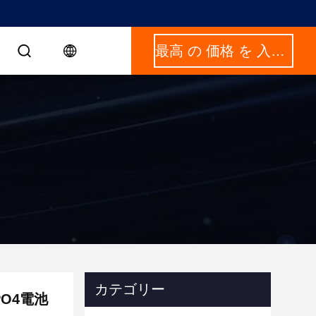
最高 の 価格 を 入手 する
カテゴリー
PO4電池