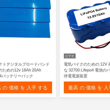
ビデオ
クトデジタルブロードバンド
電気バイクのための 12V
ための12v 18Ah 20Ah
な 32700 Lifepo4 電
Po4バッテリーパック
停電電源装置
 の 価格 を 入手 する
最高 の 価格 を 入