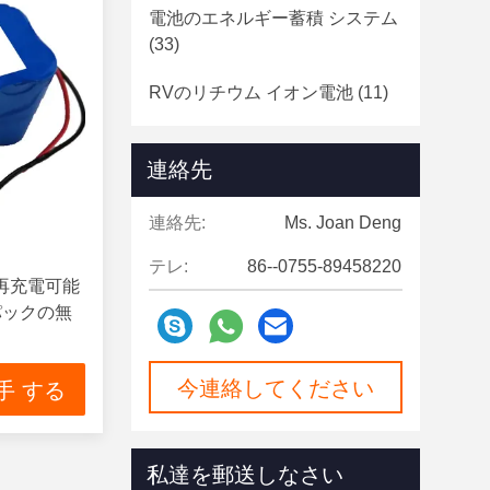
電池のエネルギー蓄積 システム
(33)
RVのリチウム イオン電池
(11)
LiFePO4円柱細胞
(62)
連絡先
Bluetoothのリチウム電池
(10)
連絡先:
Ms. Joan Deng
テレ:
86--0755-89458220
 再充電可能
池のパックの無
今連絡してください
手 する
私達を郵送しなさい