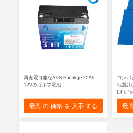
再充電可能なABS Pacakge 20Ah
コンパ
12Vのゴルフ電池
地震計の
LiFe
最高 の 価格 を 入手 する
最高