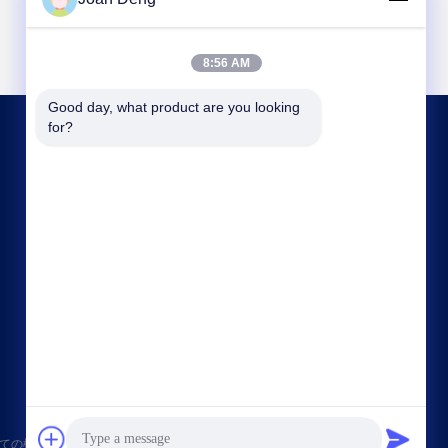
8:56 AM
Good day, what product are you looking 
for?
連絡 ください
joan.deng@huaxingenergy.com
86--0755-89458220
No.18 Shijing Mingcheng Road, Pingshan District,
Shenzhen City, Guangdong Province, China
,Ltd すべての権利は保護されています.