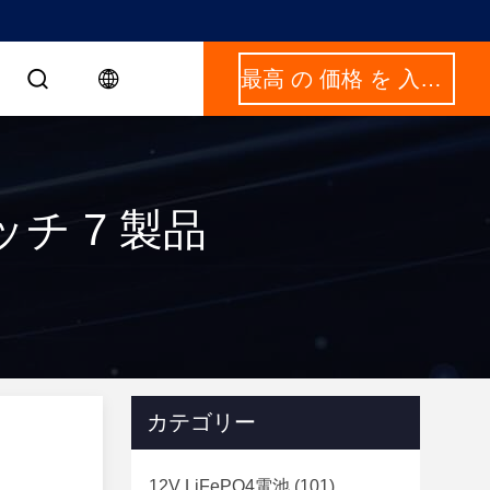
最高 の 価格 を 入手 する
 マッチ 7 製品
カテゴリー
12V LiFePO4電池
(101)