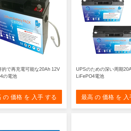
好的で再充電可能な20Ah 12V
UPSのための深い周期20Ah
PO4の電池
LiFePO4電池
 の 価格 を 入手 する
最高 の 価格 を 入