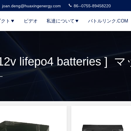
joan.deng@huaxingenergy.com
86--0755-89458220
ダクト
ビデオ
私達について
バトルリンク.COM
 lifepo4 batteries ]
カー