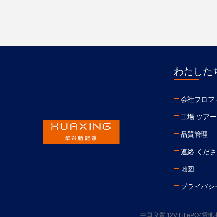
わたしたち
会社プロフ
工場 ツアー
品質管理
連絡 くだ
地図
プライバシ
中国 良質 12V LiFePO4電池 