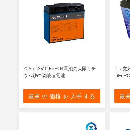
20Ah 12V LiFePO4電池の太陽リチ
Eco友
ウム鉄の隣酸塩電池
LiFe
最高 の 価格 を 入手 する
最高