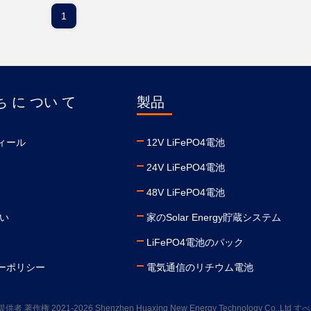
1
 に つい て
製品
ィール
12V LiFePO4電池
24V LiFePO4電池
48V LiFePO4電池
さい
家のSolar Energy貯蔵システム
LiFePO4電池のパック
ーポリシー
電気通信のリチウム電池
提供者 著作権 2021-2026 Shenzhen Huaxing New Energy Technology Co.