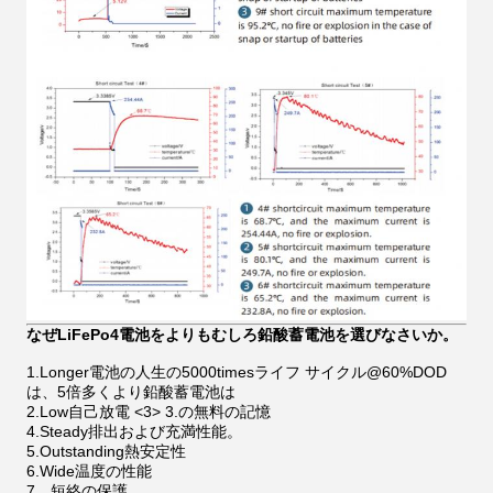
なぜLiFePo4電池をよりもむしろ鉛酸蓄電池を選びなさいか。
1.Longer電池の人生の5000timesライフ サイクル@60%DOD
は、5倍多くより鉛酸蓄電池は
2.Low自己放電
<3>
3.の無料の記憶
4.Steady排出および充満性能。
5.Outstanding熱安定性
6.Wide温度の性能
7。短絡の保護