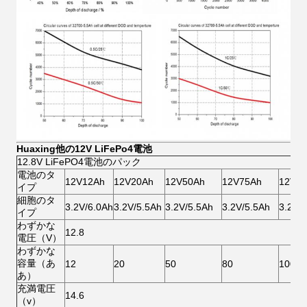
Huaxing他の12V LiFePo4電池
12.8V LiFePO4電池のパック
電池のタ
12V12Ah
12V20Ah
12V50Ah
12V75Ah
12V1
イプ
細胞のタ
3.2V/6.0Ah
3.2V/5.5Ah
3.2V/5.5Ah
3.2V/5.5Ah
3.2V/
イプ
わずかな
12.8
電圧（V）
わずかな
容量（あ
12
20
50
80
100
あ）
充満電圧
14.6
（v）