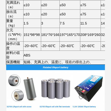
充満流れ
≤10
≤20
≤50
≤75
≤100
（a）
放出流
≤10
≤20
≤50
≤75
≤100
（a）
重量
1.5
3
7.5
11.5
14
（kg）
次元
（L*W*H）
151*98*98
181*76*166
197*165*170
208*169*260
324*1
（mm）
操作の温
-20~60℃
-20~60℃
-20~60℃
-20~60℃
-20~
度
材料の収
ABS
容
保護機能
短絡、充満上の、温度に、現在の排出上の、