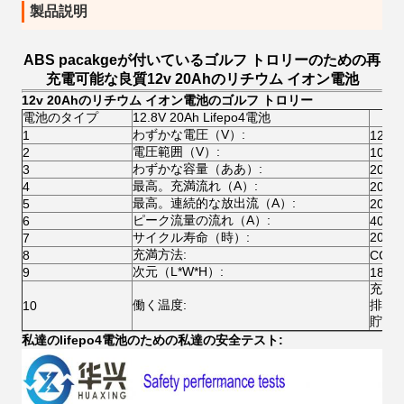
製品説明
ABS pacakgeが付いているゴルフ トロリーのための再
充電可能な良質12v 20Ahのリチウム イオン電池
12v 20Ahのリチウム イオン電池のゴルフ トロリー
電池のタイプ
12.8V 20Ah Lifepo4電池
わずかな電圧（V）:
1
12.8V
電圧範囲（V）:
2
10~14
わずかな容量（ああ）:
3
20
最高。充満流れ（A）:
4
20
最高。連続的な放出流（A）:
5
20
ピーク流量の流れ（A）:
6
40
サイクル寿命（時）:
2000
7
充満方法:
8
CC/C
次元（L*W*H）:
9
181±
充満:
働く温度:
排出:-
10
貯蔵:-
私達のlifepo4電池のための私達の安全テスト: