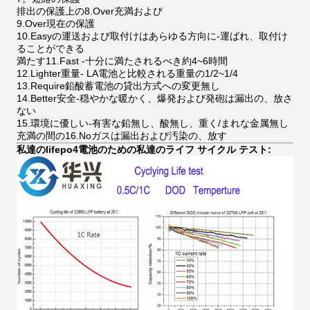
排出の保護上の8.Over充満および
9.Over現在の保護
10.Easyの運送および取付けはあらゆる方向に-運ばれ、取付け
ることができる
満たす11.Fast -十分に満たされるべき約4~6時間
12.Lighter重量- LA電池と比較される重量の1/2~1/4
13.Require鉛酸蓄電池の貸出方式への変更無し
14.Better安全-穏やかな暖かく、爆発および発砲は漏出の、放さ
ない
15.環境に優しい-有害な鉛無し、酸無し、重く/まれな金属無し
充満の間の16.Noガスは漏出および汚染の、放す
私達のlifepo4電池のための私達のライフ サイクル テスト: