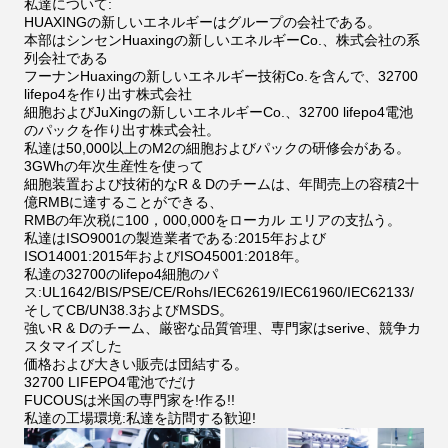
私達について:
HUAXINGの新しいエネルギーはグループの会社である。
本部はシンセンHuaxingの新しいエネルギーCo.、株式会社の系
列会社である
フーナンHuaxingの新しいエネルギー技術Co.を含んで、32700
lifepo4を作り出す株式会社
細胞およびJuXingの新しいエネルギーCo.、32700 lifepo4電池
のパックを作り出す株式会社。
私達は50,000以上のM2の細胞およびパックの研修会がある。
3GWhの年次生産性を使って
細胞装置および技術的なR & Dのチームは、年間売上の容積2十
億RMBに達することができる、
RMBの年次税に100，000,000をローカル エリアの支払う。
私達はISO9001の製造業者である:2015年および
ISO14001:2015年およびISO45001:2018年。
私達の32700のlifepo4細胞のパ
ス:UL1642/BIS/PSE/CE/Rohs/IEC62619/IEC61960/IEC62133/
そしてCB/UN38.3およびMSDS。
強いR & Dのチーム、厳密な品質管理、専門家はserive、競争カ
スタマイズした
価格および大きい販売は団結する。
32700 LIFEPO4電池でだけ
FUCOUSは米国の専門家を!作る!!
私達の工場環境:私達を訪問する歓迎!