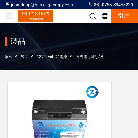
joan.deng@huaxingenergy.com
86--0755-89458220
引用
製品
>
>
>
家へ
製品
12V LiFePO4電池
再充電可能なABS Pacakge 20Ah 12Vのゴルフ電池