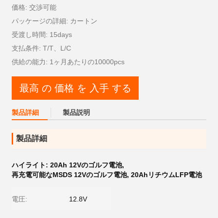
価格: 交渉可能
パッケージの詳細: カートン
受渡し時間: 15days
支払条件: T/T、L/C
供給の能力: 1ヶ月あたりの10000pcs
最高 の 価格 を 入手 する
製品詳細
製品説明
製品詳細
ハイライト:
20Ah 12Vのゴルフ電池
,
再充電可能なMSDS 12Vのゴルフ電池
,
20AhリチウムLFP電池
電圧:
12.8V