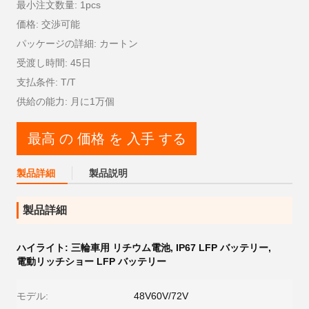
最小注文数量: 1pcs
価格: 交渉可能
パッケージの詳細: カートン
受渡し時間: 45日
支払条件: T/T
供給の能力: 月に1万個
最高 の 価格 を 入手 する
製品詳細
製品説明
製品詳細
ハイライト:
三輪車用 リチウム電池
,
IP67 LFP バッテリー
,
電動リッチショー LFP バッテリー
モデル:
48V60V/72V