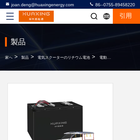
joan.deng@huaxingenergy.com
86--0755-89458220
引用
製品
>
>
>
家へ
製品
電気スクーターのリチウム電池
電動 リッチショー 三輪車 リチウム電池 48V 60V 72V LFP 電池 ユニバーサル標準