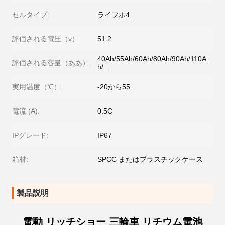
セルタイプ:
ライフポ4
評価される電圧（v）:
51.2
40Ah/55Ah/60Ah/80Ah/90Ah/110A
評価される容量（ああ）:
h/...
実用温度（℃）:
-20から55
電流 (A):
0.5C
IPグレード:
IP67
箱材:
SPCC またはプラスチックケース
製品説明
電動 リッチショー 三輪車 リチウム電池