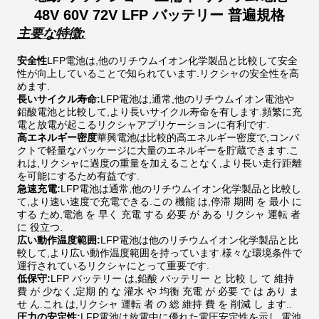
48V 60V 72V LFP バッテリー 普遍規格
主要な特徴:
安全性
LFP電池は,他のリチウムイオン化学製品と比較して安全
性が向上していることで知られています.リクシャの安全性を高
めます.
長いサイクル寿命:
LFP電池は,通常,他のリチウムイオン電池や
鉛酸電池と比較して,より長いサイクル寿命を有します.頻繁に充
電と放電が起こるリクシャアプリケーションに有利です.
高エネルギー密度
華興電池は比較的高エネルギー密度で,コンパ
クトで軽量なパッケージに大量のエネルギーを貯蔵できます.こ
れは,リクシャに過度の重量を加えることなく,より長い走行距離
を可能にするため有益です.
急速充電:
LFP電池は通常,他のリチウムイオン化学製品と比較し
て,より速い速度で充電できる.この 機能 は,停滞 期間 を 最小 に
する ため,電池 を 早く 充電 する 必要 が ある リクシャ 運転 者
に 役立つ.
広い動作温度範囲:
LFP電池は他のリチウムイオン化学製品と比
較して,より広い動作温度範囲を持っています.様々な環境条件で
運行されているリクシャにとって重要です.
低保守:
LFP バッテリー は,鉛酸 バッテリー と 比較 し て 維持
費 が 少なく,定期 的 な 灌水 や 均衡 充電 が 必要 で は あり ま
せ ん.これ は,リクシャ 運転 者 の 総 維持 費 を 削減 し ます..
圧力の安定性:
LFP電池は放電中に優れた電圧安定性を示し,電池