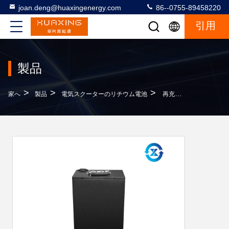
joan.deng@huaxingenergy.com
86--0755-89458220
引用
製品
>
>
>
家へ
製品
電気スクーターのリチウム電池
再充電可能な72V 24Ahの電気スクーターのリチウム電池