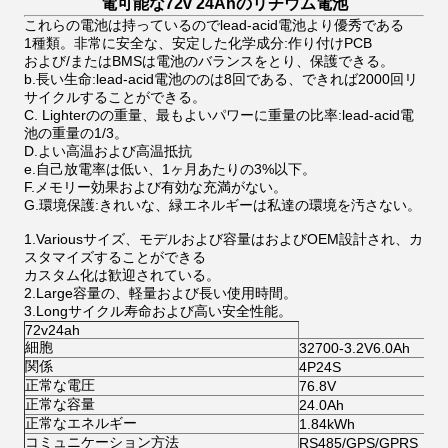
電可能な72v 24Ahのリチウム電池
これらの電池は持っているのでlead-acid電池より優秀である
1種類。非常に安全な、安定した化学成分:作り付けPCB
および/またはBMSは電池のバランスをとり、保護できる。
b.長い生命:lead-acid電池ののは8回である、できれば2000回リ
サイクルすることができる。
C. Lighterのの重量、最もよいパワーに重量の比率:lead-acid電
池の重量の1/3。
D.よい高温および高温抵抗
e.自己放電率は低い、1ヶ月あたりの3%以下。
F.メモリー効果および有効な充満がない。
G.環境保護:きれいな、緑エネルギーは私達の環境を汚さない。
1.Variousサイズ、モデルおよび容量はおよびOEM設計され、カ
スタマイズすることができる
カスタム化は歓迎されている。
2.Large容量の、軽量および長い使用時間。
3.Longサイクル寿命および高い安全性能。
72v24ah
細胞
32700-3.2V6.0Ah
関係
4P24S
正常な電圧
76.8V
正常な容量
24.0Ah
正常なエネルギー
1.84kWh
コミュニケーション方法
RS485/GPS/GPRS