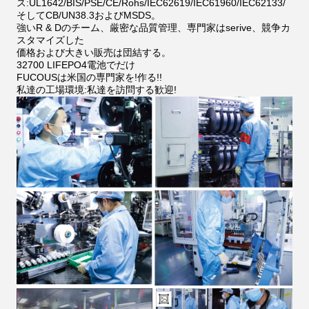
ス:UL1642/BIS/PSE/CE/Rohs/IEC62619/IEC61960/IEC62133/
そしてCB/UN38.3およびMSDS。
強いR & Dのチーム、厳密な品質管理、専門家はserive、競争カ
スタマイズした
価格および大きい販売は団結する。
32700 LIFEPO4電池でだけ
FUCOUSは米国の専門家を!作る!!
私達の工場環境:私達を訪問する歓迎!