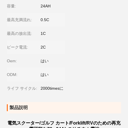
容量:
24AH
最高充満流れ:
0.5C
最高の放出流:
1C
ピーク電流:
2C
Oem:
はい
ODM:
はい
ライフ サイクル:
2000timesに
製品説明
電気スクーター/ゴルフ カート/Forklift/RVのための再充