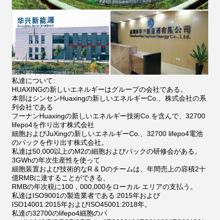
私達について:
HUAXINGの新しいエネルギーはグループの会社である。
本部はシンセンHuaxingの新しいエネルギーCo.、株式会社の系
列会社である
フーナンHuaxingの新しいエネルギー技術Co.を含んで、32700
lifepo4を作り出す株式会社
細胞およびJuXingの新しいエネルギーCo.、32700 lifepo4電池
のパックを作り出す株式会社。
私達は50,000以上のM2の細胞およびパックの研修会がある。
3GWhの年次生産性を使って
細胞装置および技術的なR & Dのチームは、年間売上の容積2十
億RMBに達することができる、
RMBの年次税に100，000,000をローカル エリアの支払う。
私達はISO9001の製造業者である:2015年および
ISO14001:2015年およびISO45001:2018年。
私達の32700のlifepo4細胞のパ