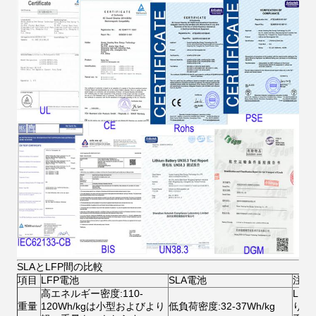
SLAとLFP間の比較
項目
LFP電池
SLA電池
注目
高エネルギー密度:110-
LF
重量
120Wh/kgは小型およびより
低負荷密度:32-37Wh/kg
り、