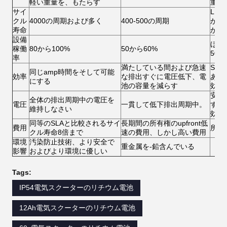
軽い重量を、もたらす
重量
サイ
LF
クル
4000の周期および多く
400-500の周期
がで
寿命
か持
設備
ほと
稼働
80から100%
50から60%
50
率
満たしている間および急速
SL
同じamp時間をそして可能
効率
な排出すぐに電圧低下、電
ある
にする
池の容量を減らす
効率
安定
全体の排出周期中の電圧を
電圧
一貫して低下排出周期中。
すば
維持しなさい
効率
同等のSLAと比較されるサイ
長期間の所有権のupfront低
費用
所有
クル寿命8倍まで
速の費用、しかし高い費用
環境
汚染防止技術、より安全で
重金属を-鉛含んでいる
影響
およびより環境に優しい
Tags:
IP54電気スクーターのリチウム電池
12Ah電気スクーターのリチウム電池