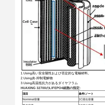
1.Using高い安全陽性および否定的な電極材料。
2.Using炎-抑制電解物
3.Using高温抵抗力があるダイヤフラム
HUAXING 32700のLIFEPO4細胞の指定:
項目
条件/ノート
Norminal容量
1C排出容量