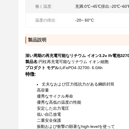
働く温度:
充満:0℃~45℃排出:-20℃~60
温度の排出:
-20~ 60°C
製品説明
深い周期の再充電可能なリチウム イオン3.2v Ifr電池32700 L
製品名:
円柱再充電可能なリチウム イオン細胞
プロダクト モデル:
LiFePO4-32700- 6.0Ah
特徴:
丈夫なおよび圧力抵抗力がある鋼鉄封筒
高容量
優秀なサイクル寿命
優秀な高低の温度の性能
安定した出力電圧
低い自己放電
二重安全保護
振動および衝撃の顕著なhigh-levelを使って