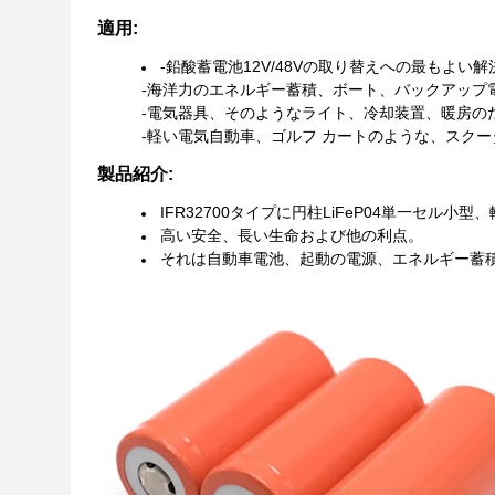
適用:
-鉛酸蓄電池12V/48Vの取り替えへの最もよい解
-海洋力のエネルギー蓄積、ボート、バックアップ
-電気器具、そのようなライト、冷却装置、暖房のため
-軽い電気自動車、ゴルフ カートのような、スクー
製品紹介:
IFR32700タイプに円柱LiFeP04単一セル
高い安全、長い生命および他の利点。
それは自動車電池、起動の電源、エネルギー蓄