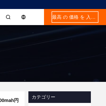
最高 の 価格 を 入手 する
カテゴリー
00mah円