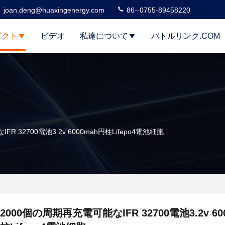
joan.deng@huaxingenergy.com
86--0755-89458220
ダクト
ビデオ
私達について
バトルリンク.COM
R 32700電池3.2v 6000mah円柱Lifepo4電池細胞
2000個の周期再充電可能なIFR 32700電池3.2v 60