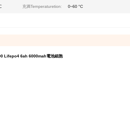
℃
充満Temperaturetion:
0~60 °C
ifepo4 6ah 6000mah電池細胞