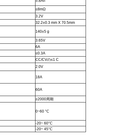
5.8Ah
≤8mΩ
3.2V
32.2±0.3 mm
X 70.5mm
140±5 g
3.65V
6A
≤0.3A
CC/CVの≤1 C
2.0V
18A
60A
≥2000周期
0~60 °C
-20~ 60°C
-20~ 45°C