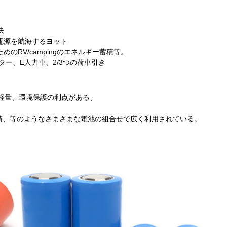
決
電源を航海するヨット
のRV/campingのエネルギー蓄積等。
ター、E人力車、2/3つの荷車引き
小型、軽量、環境保護の利点がある、
積、等のようなさまざまな電池の組合せで広く利用されている。