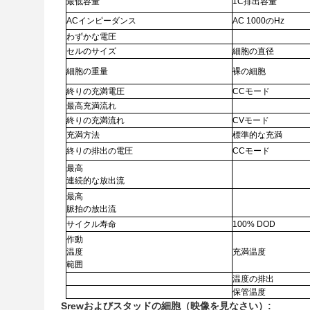
最低容量
1C排出容量
ACインピーダンス
AC 1000のHz
わずかな電圧
セルのサイズ
細胞の直径
細胞の重量
裸の細胞
終りの充満電圧
CCモード
最高充満流れ
終りの充満流れ
CVモード
充満方法
標準的な充満
終りの排出の電圧
CCモード
最高
連続的な放出流
最高
脈拍の放出流
サイクル寿命
100% DOD
作動
温度
充満温度
範囲
温度の排出
保管温度
Srewおよびスタッドの細胞（映像を見なさい）: