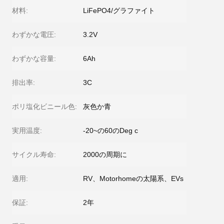
材料:
LiFePO4/グラファイト
わずかな電圧:
3.2V
わずかな容量:
6Ah
排出率:
3C
ポリ塩化ビニール色:
灰色か青
実用温度:
-20~の60のDeg c
サイクル寿命:
2000の周期に
適用:
RV、Motorhomeの太陽系、EVs
保証:
2年