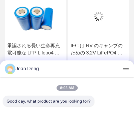
承認される長い生命再充
IEC は RV のキャンプの
電可能な LFP Lifepo4 円
ための 3.2V LiFePO4 円
柱電池 6000Mah BIS セリ
柱細胞の再充電可能な
ウム
6Ah 32700 を承認しまし
最高 の 価格 を 入手 する
最高 の 価格 を 入手 する
Joan Deng
た
8:03 AM
Good day, what product are you looking for?
SHENZHEN HUAXING NEW ENERGY
TECHNOLOGY CO.,LTD