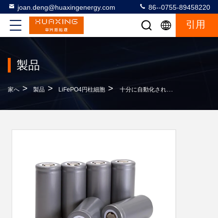
joan.deng@huaxingenergy.com
86--0755-89458220
引用
製品
>
>
>
家へ
製品
LiFePO4円柱細胞
十分に自動化されたIEC62133 6AH 3.2 Vの充電電池