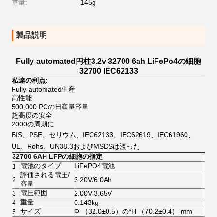
重量:
145g
製品説明
Fully-automated円柱3.2v 32700 6ah LiFePo4の細胞
32700 IEC62133
私達の利点:
Fully-automated生産
高性能
500,000 PCの日産量容量
超高度の安全
2000の周期に
BIS、PSE、セリウム、IEC62133、IEC62619、IEC61960、
UL、Rohs、UN38.3およびMSDSは渡った
32700 6AH LFPの細胞の指定
電池のタイプ
LiFePO4電池
1
評価される電圧/
2
3.20V/6.0Ah
容量
電圧範囲
3
2.00V-3.65V
重量
4
0.143kg
サイズ
Φ （32.0±0.5）の*H （70.2±0.4） mm
5