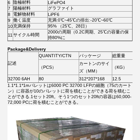
陰極材料
6
LiFePO4
陽極材料
グラファイト
7
電解物材料
8
LiPF6
働く温度
充満:0℃~45℃の排出:-20℃~60℃
9
充満保持
95% （25℃、28日）
10
2000の周期（0.2C周期、25℃の容量の保
サイクル時間
11
持80%に
Package&Delivery
QUANTITY/CTN
パッケージ
総重量
記述
カートンのサイ
（PCS）
（KG）
ズ（MM）
32700 6AH
80
312*207*168
12.5
1.1*1.1*1mパレットは6000 PC 32700 LFPの細胞（75のカート
ン）に容器が10のパレットに荷を積むことができる荷を積むこ
とができる.1セット20ft。そう1つのセット20ftの容器は60,000-
72,000 PCに荷を積むことができる。