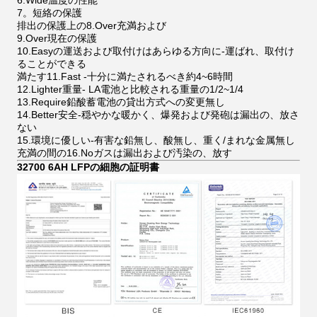
6.Wide温度の性能
7。短絡の保護
排出の保護上の8.Over充満および
9.Over現在の保護
10.Easyの運送および取付けはあらゆる方向に-運ばれ、取付け
ることができる
満たす11.Fast -十分に満たされるべき約4~6時間
12.Lighter重量- LA電池と比較される重量の1/2~1/4
13.Require鉛酸蓄電池の貸出方式への変更無し
14.Better安全-穏やかな暖かく、爆発および発砲は漏出の、放さ
ない
15.環境に優しい-有害な鉛無し、酸無し、重く/まれな金属無し
充満の間の16.Noガスは漏出および汚染の、放す
32700 6AH LFPの細胞の証明書