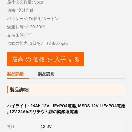
最小注文数量: 5pcs
価格: 交渉可能
パッケージの詳細: カートン
受渡し時間: 20-30日
支払条件: T/T
供給の能力: 1日あたりの50のpks
最高 の 価格 を 入手 する
製品詳細
製品説明
製品詳細
ハイライト:
24Ah 12V LiFePO4電池
,
MSDS 12V LiFePO4電池
,
12V 24Ahのリチウム鉄の隣酸塩電池
電圧:
12.8V