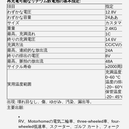
再充電可能なリチウム鉄電池の基本指定:
項目
指定
わずかな電圧
12.8V
わずかな容量
24ああ
サイズ
カスタマイ
重量
2.4KG
最高。充満流れ
1C
終りの充満電圧
14.6V
充満方法
CC/CVの≤1 
最高。連続的な放出流
24A
終りの排出の電圧
8V
最高。脈拍の放出流
48A
サイクル寿命
≥2000周期
充満温度:
0~60 °C
温度の排出:
実用温度範囲
-20~ 60°C
保管温度:
-20~ 45°C
出現: 壊れ目なし、傷、ゆがみ、汚染、漏出等。
主要出願:
RV、Motorhomeの電気二輪車、three-wheeled車、four-
wheeled低速車、スクーター、ゴルフ カート、フォーク