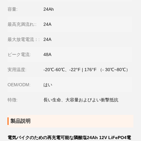
容量:
24Ah
最高充満流れ::
24A
最大放電電流：:
24A
ピーク電流:
48A
実用温度:
-20℃-60℃、-22°F | 176°F （- 30℃~80℃）
OEM/ODM:
はい
特徴:
長い生命、大容量およびよい衝撃抵抗
製品説明
電気バイクのための再充電可能な隣酸塩24Ah 12V LiFePO4電