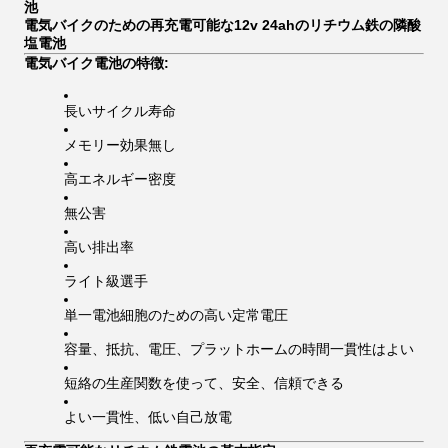
池
電気バイクのための再充電可能な12v 24ahのリチウム鉄の隣酸
塩電池
電気バイク電池の特徴:
長いサイクル寿命
メモリー効果無し
高エネルギー密度
無公害
高い排出率
ライト級選手
単一電池細胞のための高い定常電圧
容量、抵抗、電圧、プラットホームの時間一貫性はよい
短絡の生産関数を使って、安全、信頼できる
よい一貫性、低い自己放電