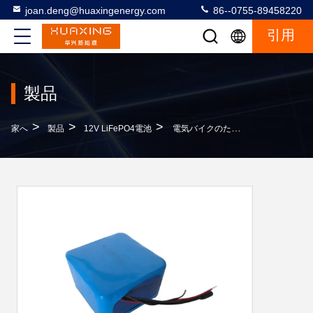
joan.deng@huaxingenergy.com
86--0755-89458220
引用
製品
>
>
>
家へ
製品
12V LiFePO4電池
電気バイクのための再充電可能な隣酸塩24Ah 12V LiFePO4電池