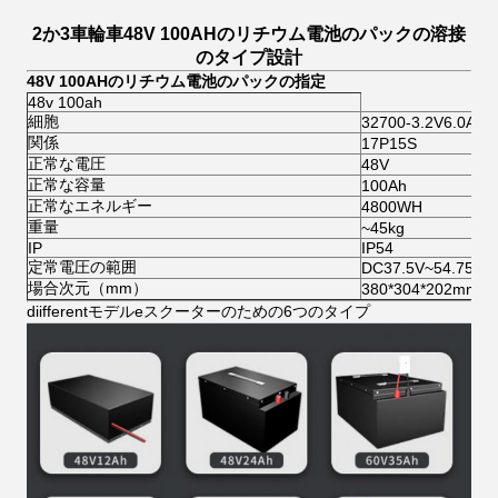
2か3車輪車48V 100AHのリチウム電池のパックの溶接
のタイプ設計
48V 100AHのリチウム電池のパックの指定
48v 100ah
細胞
32700-3.2V6.0Ah
関係
17P15S
正常な電圧
48V
正常な容量
100Ah
正常なエネルギー
4800WH
重量
~45kg
IP
IP54
定常電圧の範囲
DC37.5V~54.75V
場合次元（mm）
380*304*202mm
diifferentモデルeスクーターのための6つのタイプ