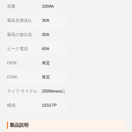
容量:
100Ah
最高充満流れ:
30A
最高の放出流:
30A
ピーク電流:
60A
OEM:
肯定
ODM:
肯定
ライフ サイクル:
2000timesに
構成:
15S17P
製品説明