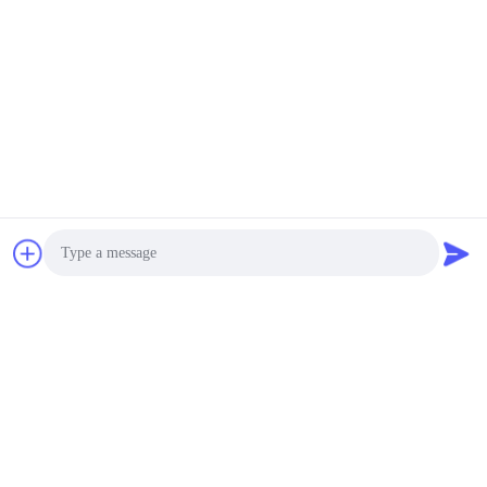
私達の証明
Photo
Video Call
Audio Call