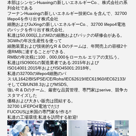
本部はシンセンHuaxingの新しいエネルギーCo.、株式会社の系
列会社である
フーナンHuaxingの新しいエネルギー技術Co.を含んで、32700
lifepo4を作り出す株式会社
細胞およびJuXingの新しいエネルギーCo.、32700 lifepo4電池
のパックを作り出す株式会社。
私達は50,000以上のM2の細胞およびパックの研修会がある。
3GWhの年次生産性を使って
細胞装置および技術的なR & Dのチームは、年間売上の容積2十
億RMBに達することができる、
RMBの年次税に100，000,000をローカル エリアの支払う。
私達はISO9001の製造業者である:2015年および
ISO14001:2015年およびISO45001:2018年。
私達の32700のlifepo4細胞のパ
ス:UL1642/BIS/PSE/CE/Rohs/IEC62619/IEC61960/IEC62133/
そしてCB/UN38.3およびMSDS。
強いR & Dのチーム、厳密な品質管理、専門家はserive、競争カ
スタマイズした
価格および大きい販売は団結する。
32700 LIFEPO4電池でだけ
FUCOUSは米国の専門家を!作る!!
私達の工場環境:私達を訪問する歓迎!