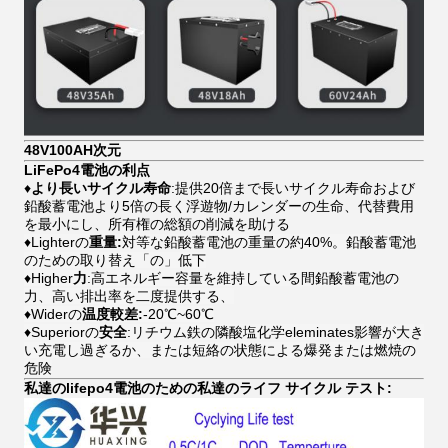
48V100AH次元
LiFePo4電池の利点
♦
より長いサイクル寿命
:提供20倍まで長いサイクル寿命および
鉛酸蓄電池より5倍の長く浮遊物/カレンダーの生命、代替費用
を最小にし、所有権の総額の削減を助ける
♦Lighterの
重量:
対等な鉛酸蓄電池の重量の約40%。鉛酸蓄電池
のための取り替え「の」低下
♦Higher
力
:高エネルギー容量を維持している間鉛酸蓄電池の
力、高い排出率を二度提供する、
♦Widerの
温度較差:
-20℃~60℃
♦Superiorの
安全
:リチウム鉄の隣酸塩化学eleminates影響が大き
い充電し過ぎるか、または短絡の状態による爆発または燃焼の
危険
私達のlifepo4電池のための私達のライフ サイクル テスト: