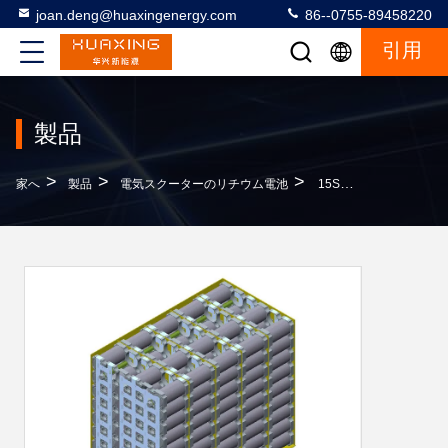
joan.deng@huaxingenergy.com
86--0755-89458220
引用
製品
>
>
>
家へ
製品
電気スクーターのリチウム電池
15S17P 3台の車輪車のための電気スクーターのリチウム電池IP54 48V 100AH