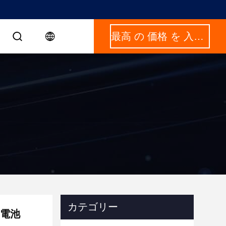
最高 の 価格 を 入手 する
カテゴリー
4電池