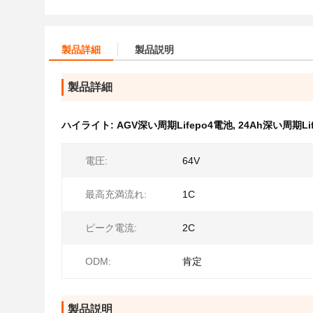
製品詳細
製品説明
製品詳細
ハイライト:
AGV深い周期Lifepo4電池
,
24Ah深い周期Li
電圧:
64V
最高充満流れ:
1C
ピーク電流:
2C
ODM:
肯定
製品説明