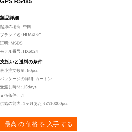
GPS RS485
製品詳細
起源の場所: 中国
ブランド名: HUAXING
証明: MSDS
モデル番号: HX6024
支払いと送料の条件
最小注文数量: 50pcs
パッケージの詳細: カートン
受渡し時間: 15days
支払条件: T/T
供給の能力: 1ヶ月あたりの10000pcs
最高 の 価格 を 入手 する