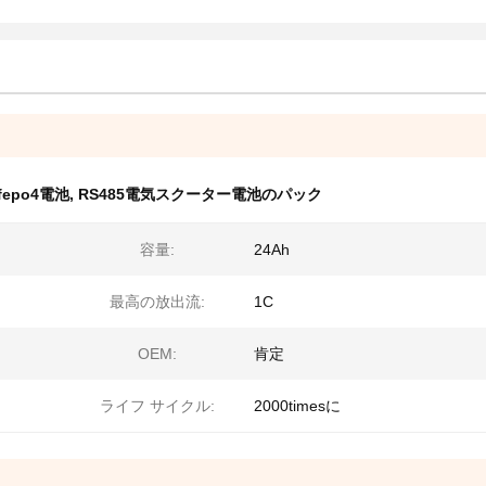
fepo4電池
,
RS485電気スクーター電池のパック
容量:
24Ah
最高の放出流:
1C
OEM:
肯定
ライフ サイクル:
2000timesに