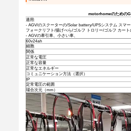
motorhomeのためのG
適用:
- AGV/のスクーターの/Solar battery/UPSシステム スマー
フォークリフト/揚げべら/ゴルフ トロリー/ゴルフ カー
- AGVの牽引車、小さい車、
60v24ah
細胞
関係
正常な電圧
正常な容量
正常なエネルギー
コミュニケーション方法（選択）
IP
定常電圧の範囲
場合次元（mm）