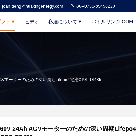
joan.deng@huaxingenergy.com
86--0755-89458220
ダクト
ビデオ
私達について
バトルリンク.COM
 AGVモーターのための深い周期Lifepo4電池GPS RS485
60V 24Ah AGVモーターのための深い周期Lifepo