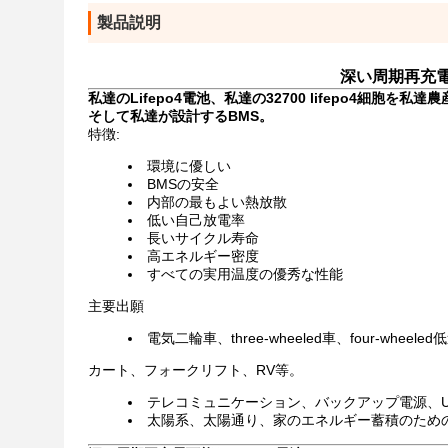
製品説明
深い周期再充電可能
私達のLifepo4電池、私達の32700 lifepo4細胞を
そして私達が設計するBMS。
特徴:
環境に優しい
BMSの安全
内部の最もよい熱放散
低い自己放電率
長いサイクル寿命
高エネルギー密度
すべての実用温度の優秀な性能
主要出願
電気二輪車、three-wheeled車、four-wh
カート、フォークリフト、RV等。
テレコミュニケーション、バックアップ電源、U
太陽系、太陽通り、家のエネルギー蓄積のため