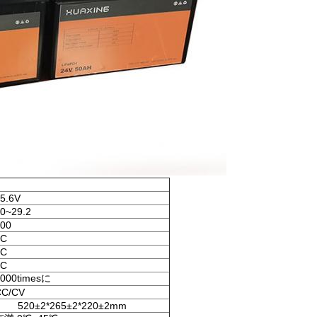
5.6V
0~29.2
00
1C
1C
2C
000timesに
CC/CV
520±2*265±2*220±2mm