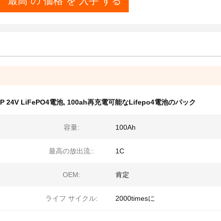
最高 の 価格 を 入手 する
24V LiFePO4電池
,
100ah再充電可能なLifepo4電池のパック
容量:
100Ah
最高の放出流::
1C
OEM:
肯定
ライフ サイクル:
2000timesに