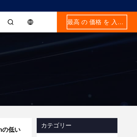
最高 の 価格 を 入手 する
カテゴリー
ahの低い