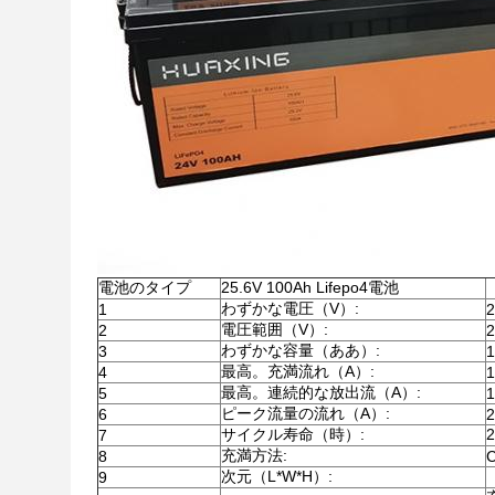
電池のタイプ
25.6V 100Ah Lifepo4電池
わずかな電圧（V）:
1
2
電圧範囲（V）:
2
2
わずかな容量（ああ）:
3
1
最高。充満流れ（A）:
4
最高。連続的な放出流（A）:
5
ピーク流量の流れ（A）:
6
サイクル寿命（時）:
2
7
充満方法:
8
次元（L*W*H）:
9