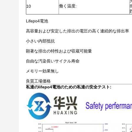
働く温度:
10
Lifepo4電池
高容量および安定した排出の電圧の高く連続的な排出率
小さい内部抵抗
顕著な排出の特性および収蔵可能量
自由な汚染長いサイクル寿命
メモリー効果無し
良質工場価格
私達のlifepo4電池のための私達の安全テスト: