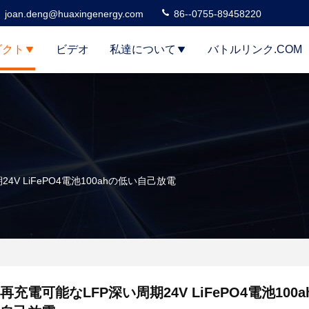
joan.deng@huaxingenergy.com
86--0755-89458220
ダクト
ビデオ
私達について
バトルリンク.COM
4V LiFePO4電池100ahの低い自己放電
再充電可能なLFP深い周期24V LiFePO4電池100