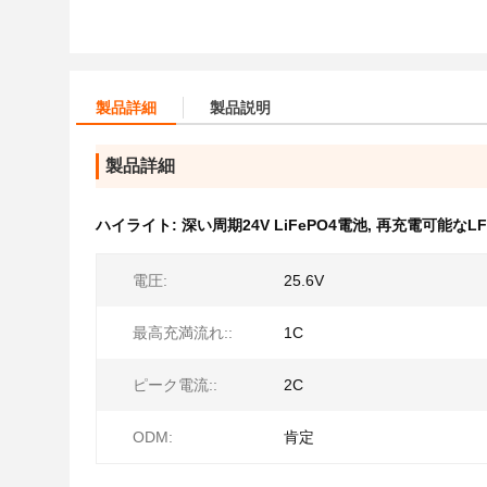
製品詳細
製品説明
製品詳細
ハイライト:
深い周期24V LiFePO4電池
,
再充電可能なLFP 
電圧:
25.6V
最高充満流れ::
1C
ピーク電流::
2C
ODM:
肯定