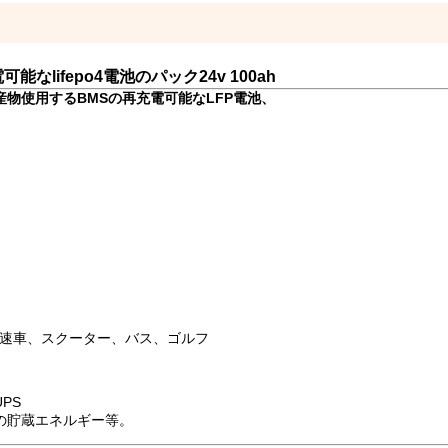
なlifepo4電池のパック24v 100ah
私達農産物使用するBMSの再充電可能なLFP電池、
eeled低速車、スクーター、バス、ゴルフ
PS
の貯蔵エネルギー等。