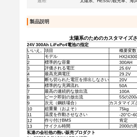
適用:
太陽系、HESSの観光車、海
製品説明
太陽系のためのカスタマイズされた
24V 300Ah LiFePo4電池の指定
いいえ。
項目
概要変数
モデル
1
HX2430
標準的な容量
2
300AH
評価される電圧
3
25.6V
最高充満電圧
4
29.2V
断ち切られた電圧を排出しなさい
5
20V
標準的な充満流れ
6
50A
最高の連続的な放出流
7
100A
ピーク即刻の放出流
5Sの200
8
次元（鋼鉄場合）
カスタマイズ
9
総重量（およそ）
10
75kg
温度を作動させなさい
11
-20°C~6
作り付けBMS
肯定
12
サイクル時間
2000の
13
私達の会社他の熱い販売プロダクト