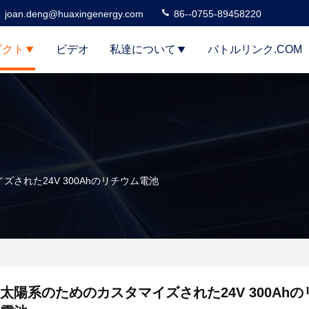
joan.deng@huaxingenergy.com
86--0755-89458220
ダクト
ビデオ
私達について
バトルリンク.COM
された24V 300Ahのリチウム電池
太陽系のためのカスタマイズされた24V 300Ah