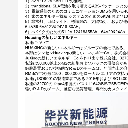
1）32700 3.2V 6AH LFPの細胞。
2）tranditional SLA電池を取り替えるABSパッケージとの12
3）電気通信のためのコミュニケーションBMSを用いる48V
4）家のエネルギー蓄積 システムのための5KWhおよび1
5）非常灯、LEDライト、標識燈の、太陽街灯、および
6.4V&9.6V&12V&24V 6-30AH。
6）eバイクのための51.2V 12&18&55Ah、64V20&24
Huaxingの新しいエネルギー
私達について:
HUAXINGの新しいエネルギーはグループの会社である。
本部はシンセンHuaxingの新しいエネルギーCo.、株式会社の
JuXingの新しいエネルギーCo.を作り出す株式会社、32
私達は50,000以上のM2の細胞およびパックの研修会が
細胞装置および技術的なR & Dのチームは、年間売上の
RMBの年次税に100，000,000をローカル エリアの支払
私達はISO9001の製造業者である:2015年およびISO14001:
私達の32700のlifepo4細胞のパス:UL1642/BIS/PSE/CE/R
強いR & Dのチーム、厳密な品質管理、専門のカスタマイ