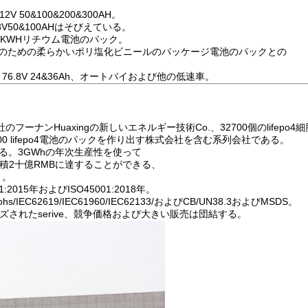
V 50&100&200&300AH。
50&100AHはそびえている。
0KWHリチウム電池のパック。
他のための柔らかいポリ塩化ビニールのパッケージ電池のパックとの
Ah、76.8V 24&36Ah、オートバイおよび他の低速車。
フーナンHuaxingの新しいエネルギー技術Co.、32700個のlifepo4
700 lifepo4電池のパックを作り出す株式会社を含む系列会社である。
ある。3GWhの年次生産性を使って
容積2十億RMBに達することができる、
う。
2015年およびISO45001:2018年。
ohs/IEC62619/IEC61960/IEC62133/およびCB/UN38.3およびMSDS。
ズされたserive、競争価格および大きい販売は団結する。