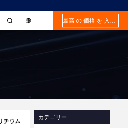
最高 の 価格 を 入手 する
カテゴリー
のリチウム