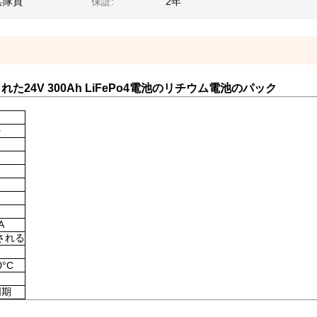
兵隊員
保証:
2年
24V 300Ah LiFePo4電池のリチウム電池のパック
0
A
される
0°C
周期