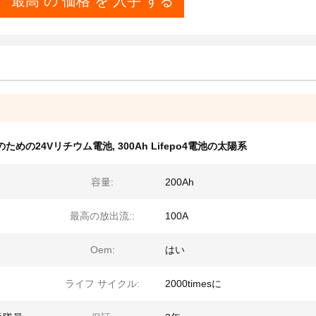
最高 の 価格 を 入手 する
のための24Vリチウム電池
,
300Ah Lifepo4電池の太陽系
容量:
200Ah
最高の放出流::
100A
Oem:
はい
ライフ サイクル:
2000timesに