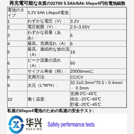
再充電可能な
良質の32700 5.5Ah/6Ah lifepo4円柱電池細胞
電池のタ
3.2V 6Ah Lifepo4電池
イプ
わずかな電圧（V）:
1
3.2V
電圧範囲（V）:
2
2.5~3.65V
わずかな容量（あ
3
6
あ）:
最高。充満流れ（A）:
4
6
最高。連続的な放出流
5
18
（A）:
ピーク流量の流れ
6
60
（A）:
サイクル寿命（時）:
2000timesに
7
充満方法:
8
CC/CV
32.2±0.3mm*70.5﹢0.4mm/
次元（L*W*H）:
9
﹣ 0.3mm
充満:0℃~45℃
働く温度:
排出:-20℃~60℃
10
貯蔵:-20℃~45℃
私達のlifepo4電池のための私達の安全テスト: