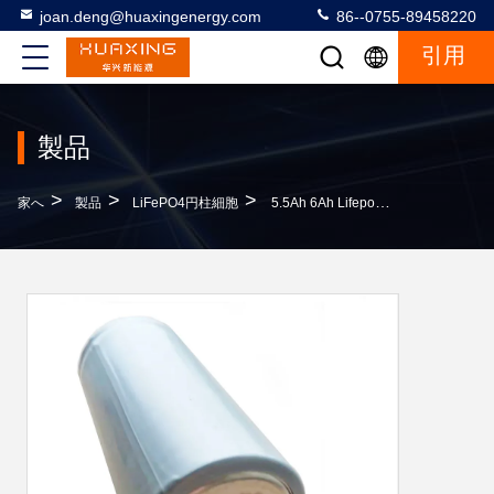
joan.deng@huaxingenergy.com
86--0755-89458220
引用
製品
>
>
>
家へ
製品
LiFePO4円柱細胞
5.5Ah 6Ah Lifepo4円柱電池32700円柱電池細胞