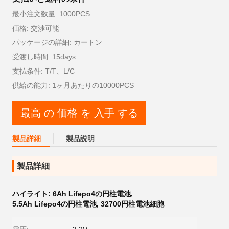
最小注文数量: 1000PCS
価格: 交渉可能
パッケージの詳細: カートン
受渡し時間: 15days
支払条件: T/T、L/C
供給の能力: 1ヶ月あたりの10000PCS
最高 の 価格 を 入手 する
製品詳細
製品説明
製品詳細
ハイライト:
6Ah Lifepo4の円柱電池
,
5.5Ah Lifepo4の円柱電池
,
32700円柱電池細胞