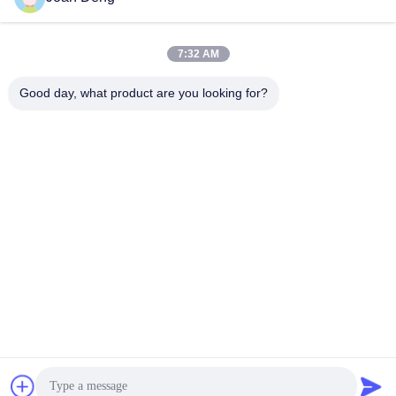
私達に直接連絡することPlsの自由な自由。
Huaxingの新しいエネルギー
7:32 AM
Good day, what product are you looking for?
私達について:
HUAXINGの新しいエネルギーはグループの会社である。
本部はシンセンHuaxingの新しいエネルギーCo.、株式会社の系
列会社である
フーナンHuaxingの新しいエネルギー技術Co.を含んで、32700
lifepo4を作り出す株式会社
細胞およびJuXingの新しいエネルギーCo.、32700 lifepo4電池