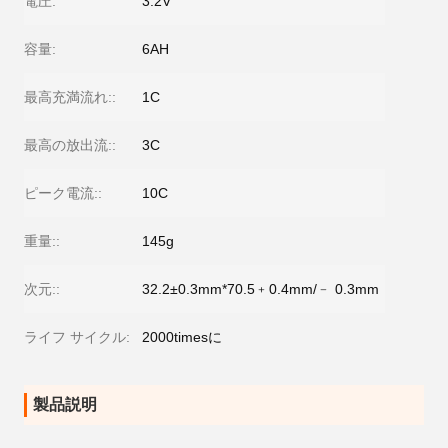
電圧:
3.2V
容量:
6AH
最高充満流れ::
1C
最高の放出流::
3C
ピーク電流::
10C
重量::
145g
次元::
32.2±0.3mm*70.5﹢0.4mm/﹣ 0.3mm
ライフ サイクル:
2000timesに
製品説明