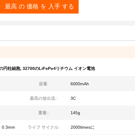
最高 の 価格 を 入手 する
O4の円柱細胞
,
32700のLiFePo4リチウム イオン電池
容量:
6000mAh
最高の放出流::
3C
重量::
145g
﹣ 0.3mm
ライフ サイクル:
2000timesに