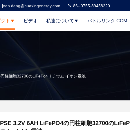
joan.deng@huaxingenergy.com
86--0755-89458220
ダクト
ビデオ
私達について
バトルリンク.COM
PO4の円柱細胞32700のLiFePo4リチウム イオン電池
PSE 3.2V 6AH LiFePO4の円柱細胞32700のLiFe