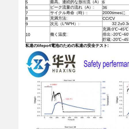
最高。連続的な放出流（A）:
5
6
ピーク流量の流れ（A）:
6
36
サイクル寿命（時）:
2000timesに
7
充満方法:
8
CC/CV
次元（L*W*H）:
32.2±0.
9
充満:0℃~45℃
働く温度:
排出:-20℃~6
10
貯蔵:-20℃~4
私達のlifepo4電池のための私達の安全テスト: