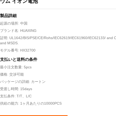
ウム イオン電池
製品詳細
起源の場所: 中国
ブランド名: HUAXING
証明: UL1642/BIS/PSE/CE/Rohs/IEC62619/IEC61960/IEC62133/ and 
and MSDS.
モデル番号: HX32700
支払いと送料の条件
最小注文数量: 5pcs
価格: 交渉可能
パッケージの詳細: カートン
受渡し時間: 15days
支払条件: T/T、L/C
供給の能力: 1ヶ月あたりの10000PCS