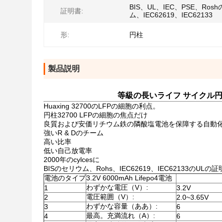
BIS、UL、IEC、PSE、Ros
証明書:
ム、IEC62619、IEC62133
形:
円柱
製品説明
等級の長いライフ サイクル円柱32
Huaxing 32700のLFPの細胞の利点。
円柱32700 LFPの細胞の焦点だけ
良質および安価リチウム鉄の隣酸塩電池を保障する自動
強いR & Dのチーム
高い比率
低い自己放電率
2000年のcylcesに
BISのセリウム、Rohs、IEC62619、IEC62133のULの
電池のタイプ
3.2V 6000mAh Lifepo4電池
わずかな電圧（V）:
1
3.2V
電圧範囲（V）:
2
2.0~3.65V
わずかな容量（ああ）:
3
6
最高。充満流れ（A）:
4
6