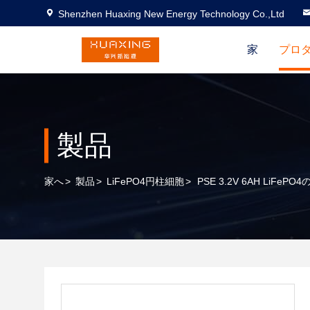
Shenzhen Huaxing New Energy Technology Co.,Ltd
家
プロ
製品
家へ
>
製品
>
LiFePO4円柱細胞
>
PSE 3.2V 6AH LiFe