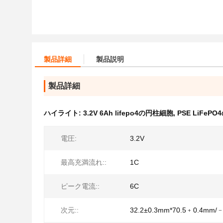
製品詳細
製品説明
製品詳細
ハイライト:
3.2V 6Ah lifepo4の円柱細胞
,
PSE LiFeP
電圧:
3.2V
最高充満流れ::
1C
ピーク電流::
6C
次元::
32.2±0.3mm*70.5﹢0.4mm/