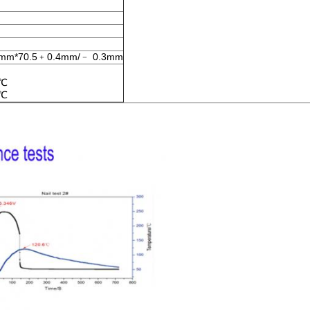
3mm*70.5﹢0.4mm/﹣ 0.3mm
0℃
5℃