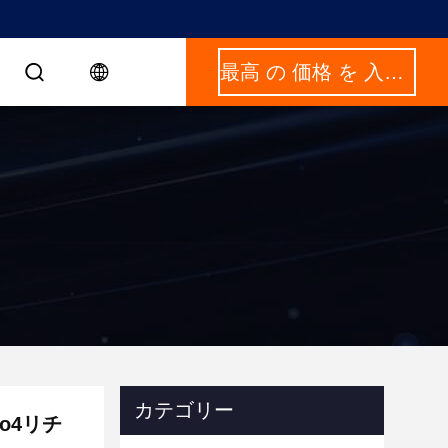
最高 の 価格 を 入手 する
カテゴリー
Po4リチ