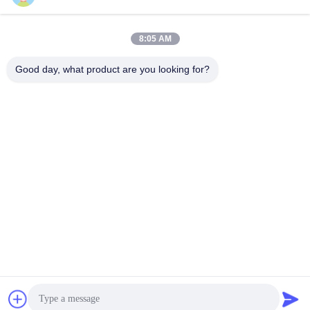
8:05 AM
Good day, what product are you looking for?
SHENZHEN HUAXING NEW ENERGY
TECHNOLOGY CO.,LTD
joan.deng@huaxingenergy.com
86--0755-89458220
No.18 Shijing Mingcheng Road, Pingshan District, Shenzhen
City, Guangdong Province, China
中国 良質 12V LiFePO4電池 提供者 著作権 2021-2026 Shenzhen Huaxing
New Energy Technology Co.,Ltd すべての権利は保護されています.