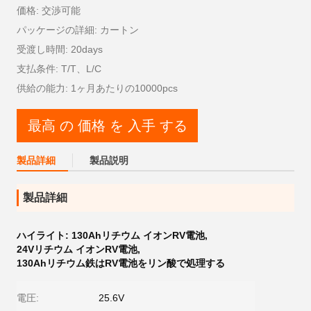
価格: 交渉可能
パッケージの詳細: カートン
受渡し時間: 20days
支払条件: T/T、L/C
供給の能力: 1ヶ月あたりの10000pcs
最高 の 価格 を 入手 する
製品詳細
製品説明
製品詳細
ハイライト:
130Ahリチウム イオンRV電池
,
24Vリチウム イオンRV電池
,
130Ahリチウム鉄はRV電池をリン酸で処理する
電圧:
25.6V