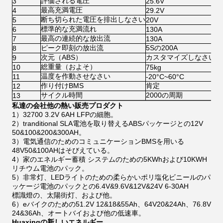
評価される電圧
3
25.6V
最高充満電圧
4
29.2V
断ち切られた電圧を排出しなさい
5
20V
標準的な充満流れ
6
130A
最高の連続的な放出流
7
130A
ピーク即刻の放出流
5Sの200A
8
次元（ABS）
カスタマイズしなさい
9
総重量（およそ）
10
75kg
温度を作動させなさい
11
-20°C~60°C
作り付けBMS
肯定
12
サイクル時間
2000の周期
13
私達の会社他の熱い販売プロダクト
1）32700 3.2V 6AH LFPの細胞。
2）tranditional SLA電池を取り替えるABSパッケージとの12V
50&100&200&300AH。
3）電気通信のためのコミュニケーションBMSを用いる
48V50&100AHはそびえている。
4）家のエネルギー蓄積 システムのための5KWhおよび10KWH
リチウム電池のパック。
5）非常灯、LEDライトのための柔らかいポリ塩化ビニールのパ
ッケージ電池のパックとの6.4V&9.6V&12V&24V 6-30AH
標識燈の、太陽街灯、および他。
6）eバイクのための51.2V 12&18&55Ah、64V20&24Ah、76.8V
24&36Ah、オートバイおよび他の低速車。
Huaxingの新しいエネルギー