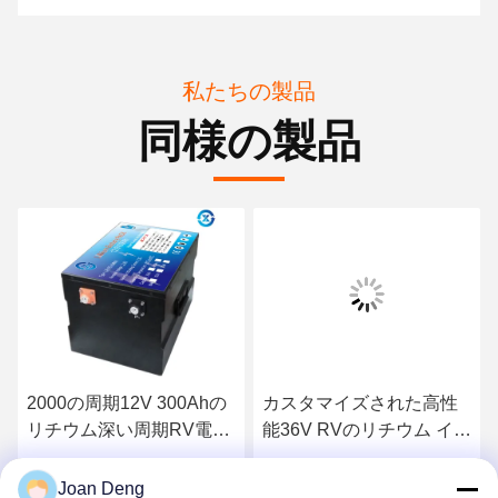
私たちの製品
同様の製品
2000の周期12V 300Ahの
カスタマイズされた高性
リチウム深い周期RV電池
能36V RVのリチウム イオ
に
ン電池
最高 の 価格 を 入手 する
最高 の 価格 を 入手 する
Joan Deng