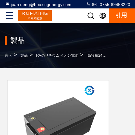
joan.deng@huaxingenergy.com
86--0755-89458220
引用
製品
>
>
>
家へ
製品
RVのリチウム イオン電池
高容量24V 130Ahのリチウム イオンRV電池