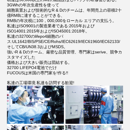
3GWhの年次生産性を使って
細胞装置および技術的なR & Dのチームは、年間売上の容積2十
億RMBに達することができる、
RMBの年次税に100，000,000をローカル エリアの支払う。
私達はISO9001の製造業者である:2015年および
ISO14001:2015年およびISO45001:2018年。
私達の32700のlifepo4細胞のパ
ス:UL1642/BIS/PSE/CE/Rohs/IEC62619/IEC61960/IEC62133/
そしてCB/UN38.3およびMSDS。
強いR & Dのチーム、厳密な品質管理、専門家はserive、競争カ
スタマイズした
価格および大きい販売は団結する。
32700 LIFEPO4電池でだけ
FUCOUSは米国の専門家を!作る!!
私達の工場環境:私達を訪問する歓迎!