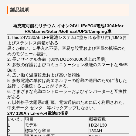
製品説明
再充電可能なリチウム イオン24V LiFePO4電池130Ahfor
RV/Marine/Solar /Golf cart/UPS/Camping車
1.This 24V130Ah LFP電池システムに塗られる作り付けBMSお
よびステンレス鋼箱がある
黒くか白い。1.手入れ不要。容易な設置および容量の拡張のた
めのモジュール設計。
2. 長いサイクル寿命（80% DODの3000以上の周期）
3. 多数の保護およびコミュニケーション機能のスマートなBMS
Bulit
4. 広い働く温度較差および高い信頼性
5. 多数電池の単位は高エネルギーの貯蔵の適用のために適した
並行して接続することができる。
6. さまざまな充満コントローラーおよびインバーターと互換性
がある
7. 以外格子太陽系の貯蔵、電気通信のために広く利用された、
中央データ センタ…等バックアップしなさい。
24V 130Ah LiFePo4電池の指定
いいえ。
項目
概要変数
モデル
1
HX24130
標準的な容量
2
130AH