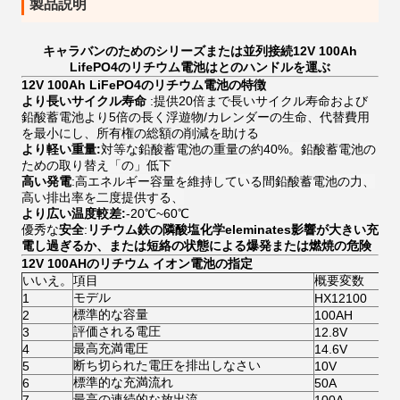
製品説明
キャラバンのためのシリーズまたは並列接続12V 100Ah
LifePO4のリチウム電池はとのハンドルを運ぶ
12V 100Ah
LiFePO4のリチウム電池の特徴
より長いサイクル寿命
:提供20倍まで長いサイクル寿命および
鉛酸蓄電池より5倍の長く浮遊物/カレンダーの生命、代替費用
を最小にし、所有権の総額の削減を助ける
より軽い重量:
対等な鉛酸蓄電池の重量の約40%。鉛酸蓄電池の
ための取り替え「の」低下
高い発電
:高エネルギー容量を維持している間鉛酸蓄電池の力、
高い排出率を二度提供する、
より広い温度較差:
-20℃~60℃
優秀な
安全
:
リチウム鉄の隣酸塩化学eleminates影響が大きい充
電し過ぎるか、または短絡の状態による爆発または燃焼の危険
12V 100AHのリチウム イオン電池の指定
いいえ。
項目
概要変数
モデル
1
HX12100
標準的な容量
2
100AH
評価される電圧
3
12.8V
最高充満電圧
4
14.6V
断ち切られた電圧を排出しなさい
5
10V
標準的な充満流れ
6
50A
最高の連続的な放出流