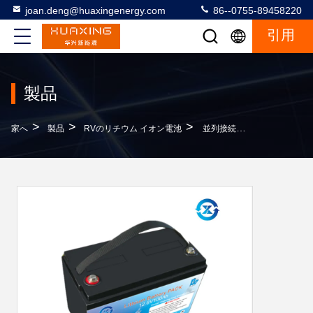
joan.deng@huaxingenergy.com
86--0755-89458220
引用
製品
>
>
>
家へ
製品
RVのリチウム イオン電池
並列接続のABS 5S 12V 100ahリチウムRV電池