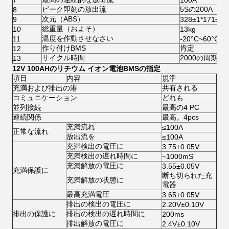
7
100A
ピーク即刻の放出流
5Sの200A
8
次元（ABS）
9
328±1*171±1
総重量（およそ）
10
13kg
温度を作動させなさい
11
-20°C~60°C
作り付けBMS
肯定
12
サイクル時間
2000の周期
13
12V 100AHのリチウム イオン電池BMSの指定
項目
内容
規準
充満および排出の港
共有される
コミュニケーション
どれも
並列接続
最高の4 PC
連続関係
最高。4pcs
充満流れ
≤100A
正常な流れ
放出流を
≤100A
充満検出の電圧に
3.75±0.05V
充満検出の遅れ時間に
~1000mS
充満解放の電圧に
3.55±0.05V
充満保護に
断ち切られた充
充満解放の状態に
電器
最高充満電圧
3.65±0.05V
排出の検出の電圧に
2.20V±0.10V
排出の保護に
排出の検出の遅れ時間に
200ms
排出解放の電圧に
2.4V±0.10V