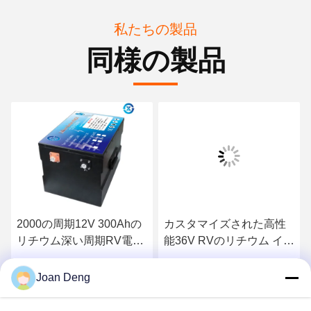
私たちの製品
同様の製品
2000の周期12V 300Ahの
カスタマイズされた高性
リチウム深い周期RV電池
能36V RVのリチウム イオ
に
ン電池
最高 の 価格 を 入手 する
最高 の 価格 を 入手 する
Joan Deng