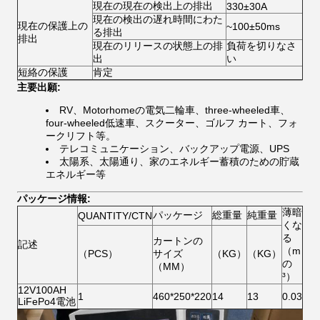
現在の現在の検出上の排出
330±30A
現在の検出の遅れ時間にわた
現在の保護上の
~100±50ms
る排出
排出
現在のリリースの状態上の排
負荷を切りなさ
出
い
短絡の保護
肯定
主要出願:
RV、Motorhomeの電気二輪車、three-wheeled車、
four-wheeled低速車、スクーター、ゴルフ カート、フォ
ークリフト等。
テレコミュニケーション、バックアップ電源、UPS
太陽系、太陽通り、家のエネルギー蓄積のための貯蔵
エネルギー等
パッケージ情報:
薄暗
パッケージ
総重量
純重量
QUANTITY/CTN
くな
る
カートンの
記述
（m
（PCS）
サイズ
（KG）
（KG）
の
（MM）
³）
12V100AH
1
460*250*220
14
13
0.03
LiFePo4電池