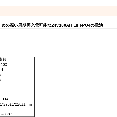
ための深い周期再充電可能な24V100AH LiFePO4の電池
変数
4100
AH
V
V
100A
±1*270±1*220±1mm
C~60°C