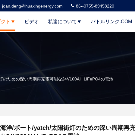
joan.deng@huaxingenergy.com
86--0755-89458220
ダクト
ビデオ
私達について
バトルリンク.COM
街灯のための深い周期再充電可能な24V100AH LiFePO4の電池
海洋/ボート/yatch/太陽街灯のための深い周期再