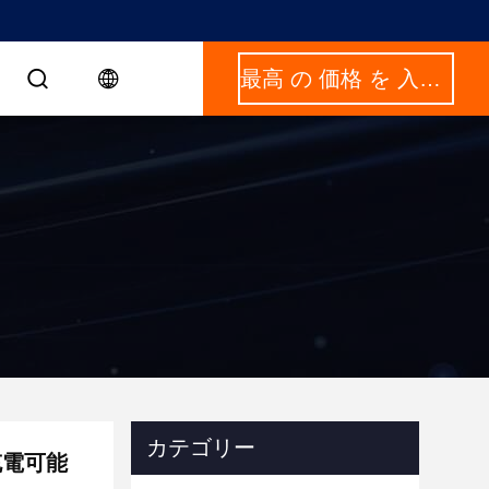
最高 の 価格 を 入手 する
カテゴリー
充電可能