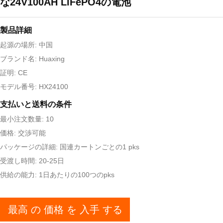
な24V100AH LiFePO4の電池
製品詳細
起源の場所: 中国
ブランド名: Huaxing
証明: CE
モデル番号: HX24100
支払いと送料の条件
最小注文数量: 10
価格: 交渉可能
パッケージの詳細: 国連カートンごとの1 pks
受渡し時間: 20-25日
供給の能力: 1日あたりの100つのpks
最高 の 価格 を 入手 する