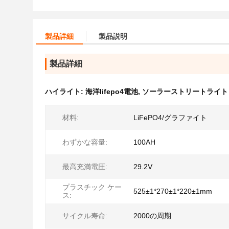
製品詳細
製品説明
製品詳細
ハイライト:
海洋lifepo4電池
,
ソーラーストリートライト L
材料:
LiFePO4/グラファイト
わずかな容量:
100AH
最高充満電圧:
29.2V
プラスチック ケー
525±1*270±1*220±1mm
ス:
サイクル寿命:
2000の周期