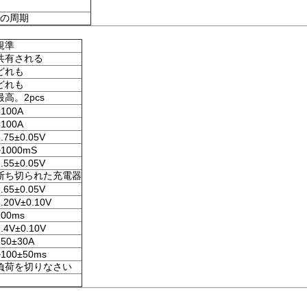
0の周期
規準
共有される
どれも
どれも
最高。2pcs
≤100A
≤100A
3.75±0.05V
~1000mS
3.55±0.05V
断ち切られた充電器
3.65±0.05V
2.20V±0.10V
200ms
2.4V±0.10V
150±30A
~100±50ms
負荷を切りなさい