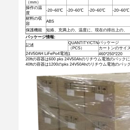
（mm）
操作の温
-20~60℃
-20~60℃
-20~60℃
-20~60℃
度
材料の収
ABS
容
保護機能
短絡、充満上の、温度に、現在の排出上の、
パッケージ情報:
パッケージ
QUANTITY/CTN
記述
（PCS）
カートンのサイ
24V50AH LiFePo4電池
1
460*250*220
20ftの容器は600 pks 24V50Ahのリチウム電池のパ
40ftの容器は1200のpks 24V50Ahのリチウム電池