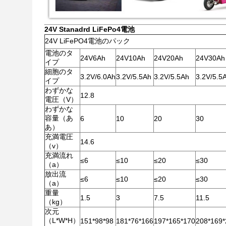
24V Stanadrd LiFePo4電池
24V LiFePO4電池のパック
電池のタ
24V6Ah
24V10Ah
24V20Ah
24V30Ah
イプ
細胞のタ
3.2V/6.0Ah
3.2V/5.5Ah
3.2V/5.5Ah
3.2V/5.5
イプ
わずかな
12.8
電圧（V）
わずかな
容量（あ
6
10
20
30
あ）
充満電圧
14.6
（v）
充満流れ
≤6
≤10
≤20
≤30
（a）
放出流
≤6
≤10
≤20
≤30
（a）
重量
1.5
3
7.5
11.5
（kg）
次元
（L*W*H）
151*98*98
181*76*166
197*165*170
208*169*