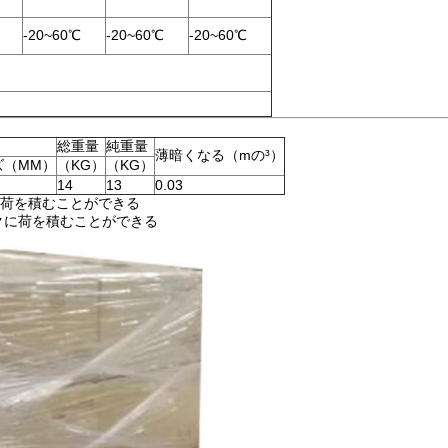
-20~60℃
-20~60℃
-20~60℃
総重量
純重量
薄暗くなる（mの³）
ズ（MM）
（KG）
（KG）
14
13
0.03
ックに荷を積むことができる
のパックに荷を積むことができる