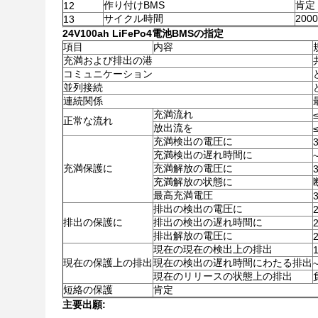
作り付けBMS
肯定
12
サイクル時間
200
13
24V100ah LiFePo4電池
BMSの指定
項目
内容
充満および排出の港
コミュニケーション
並列接続
連続関係
充満流れ
正常な流れ
放出流を
充満検出の電圧に
充満検出の遅れ時間に
充満保護に
充満解放の電圧に
充満解放の状態に
最高充満電圧
排出の検出の電圧に
排出の保護に
排出の検出の遅れ時間に
排出解放の電圧に
現在の現在の検出上の排出
現在の保護上の排出
現在の検出の遅れ時間にわたる排出
現在のリリースの状態上の排出
短絡の保護
肯定
主要出願: