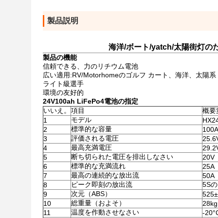
製品説明
海洋/ボート/yatch/太陽街灯の
製品の機能
信頼できる、力のリチウム電池
広い適用:RV/Motorhomeのゴルフ カート、海洋、太陽系
ライト級選手
環境の友好的
24V100ah LiFePo4電池の
指定
いいえ。
項目
概要
モデル
1
HX2
標準的な容量
2
100
評価される電圧
3
25.6
最高充満電圧
4
29.2
断ち切られた電圧を排出しなさい
5
20V
標準的な充満流れ
6
25A
最高の連続的な放出流
7
50A
ピーク即刻の放出流
5Sの
8
次元（ABS）
9
525
総重量（およそ）
10
28kg
温度を作動させなさい
11
-20°