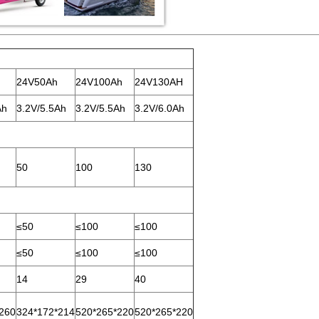
24V50Ah
24V100Ah
24V130AH
Ah
3.2V/5.5Ah
3.2V/5.5Ah
3.2V/6.0Ah
50
100
130
≤50
≤100
≤100
≤50
≤100
≤100
14
29
40
260
324*172*214
520*265*220
520*265*220