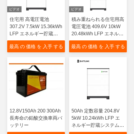
ビデオ
ビデオ
住宅用 高電圧電池
積み重ねられる住宅用高
307.2V 7.5kW 15.36kWh
電圧電池 409.6V 10kW
LFP エネルギー貯蔵シ
20.48kWh LFP エネルギ
ステム 積み重ねられる
ー貯蔵システム
最高 の 価格 を 入手 する
最高 の 価格 を 入手 する
高効率ESS
12.8V150Ah 200 300Ah
50Ah 定数容量 204.8V
長寿命の鉛酸交換車両バ
5kW 10.24kWh LFP エ
ッテリー
ネルギー貯蔵システム
リモートコントロール