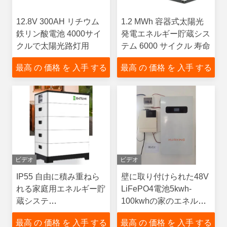
12.8V 300AH リチウム
1.2 MWh 容器式太陽光
鉄リン酸電池 4000サイ
発電エネルギー貯蔵シス
クルで太陽光路灯用
テム 6000 サイクル 寿命
最高 の 価格 を 入手 する
最高 の 価格 を 入手 する
ビデオ
ビデオ
IP55 自由に積み重ねら
壁に取り付けられた48V
れる家庭用エネルギー貯
LiFePO4電池5kwh-
蔵システ
100kwhの家のエネルギ
ム,Canbus/RS485通信
ー蓄積
最高 の 価格 を 入手 する
最高 の 価格 を 入手 する
インターフェース