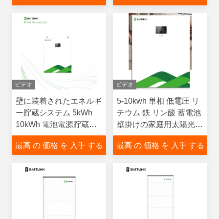
ビデオ
ビデオ
壁に装着されたエネルギ
5-10kwh 単相 低電圧 リ
ー貯蔵システム 5kWh
チウム 鉄 リン酸 蓄電池
10kWh 電池電源貯蔵シ
壁掛けの家庭用太陽光発
ステム
電の貯蔵システム
最高 の 価格 を 入手 する
最高 の 価格 を 入手 する