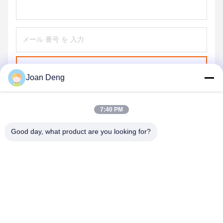
送信する
Joan Deng
7:40 PM
Good day, what product are you looking for?
SHENZHEN HUAXING NEW ENERGY
TECHNOLOGY CO.,LTD
joan.deng@huaxingenergy.com
86--0755-89458220