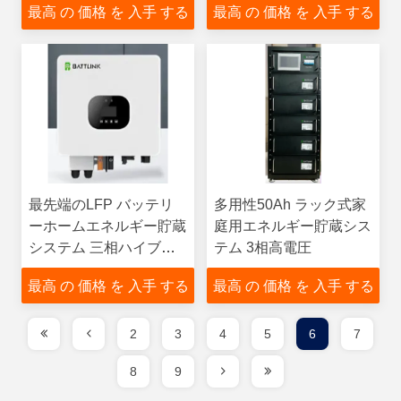
最高 の 価格 を 入手 する
最高 の 価格 を 入手 する
ESS
最先端のLFP バッテリ
多用性50Ah ラック式家
ーホームエネルギー貯蔵
庭用エネルギー貯蔵シス
システム 三相ハイブリ
テム 3相高電圧
ッドインバーター
最高 の 価格 を 入手 する
最高 の 価格 を 入手 する
2
3
4
5
6
7
8
9