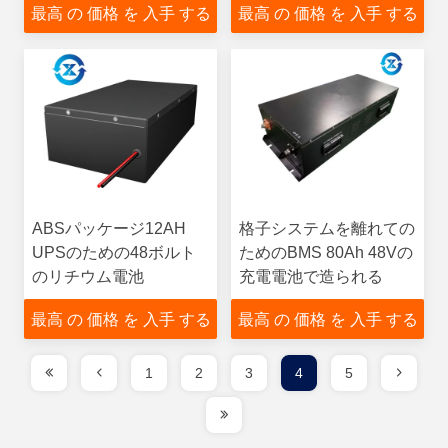
最高 の 価格 を 入手 する
最高 の 価格 を 入手 する
ABSパッケージ12AH
格子システムを離れての
UPSのための48ボルト
ためのBMS 80Ah 48Vの
のリチウム電池
充電電池で造られる
最高 の 価格 を 入手 する
最高 の 価格 を 入手 する
1
2
3
4
5