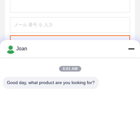
送信する
Joan
6:01 AM
Good day, what product are you looking for?
SHENZHEN HUAXING NEW ENERGY
TECHNOLOGY CO.,LTD
joan.deng@huaxingenergy.com
86--0755-89458220