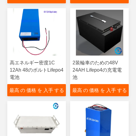
高エネルギー密度1C
2装輪車のための48V
12Ah 48のボルトLifepo4
24AH Lifepo4の充電電
電池
池
最高 の 価格 を 入手 する
最高 の 価格 を 入手 する