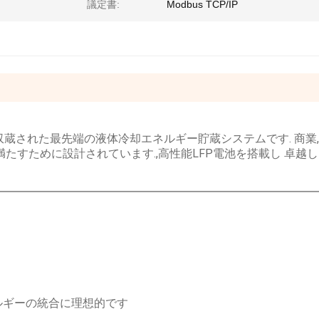
議定書:
Modbus TCP/IP
ンテナに収蔵された最先端の液体冷却エネルギー貯蔵システムです. 商業
すために設計されています.,高性能LFP電池を搭載し 卓越し
ルギーの統合に理想的です