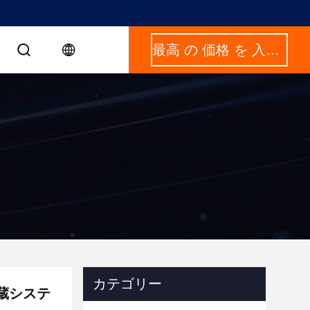
最高 の 価格 を 入手 する
カテゴリー
貯蔵システ