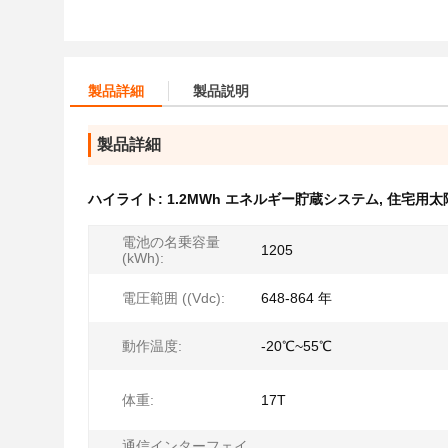
製品詳細
製品説明
製品詳細
ハイライト:
1.2MWh エネルギー貯蔵システム
,
住宅用太
電池の名乗容量
1205
(kWh):
電圧範囲 ((Vdc):
648-864 年
動作温度:
-20℃~55℃
体重:
17T
通信インターフェイ