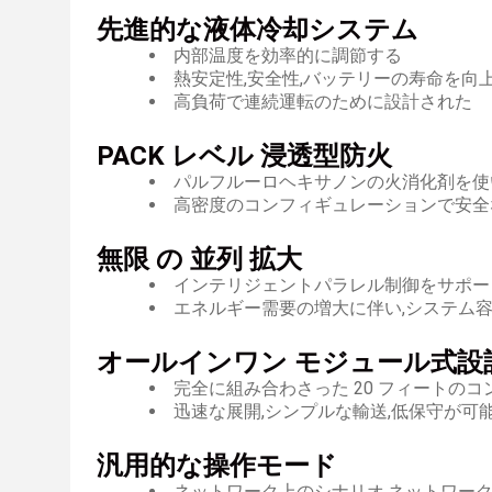
先進的な液体冷却システム
内部温度を効率的に調節する
熱安定性,安全性,バッテリーの寿命を向
高負荷で連続運転のために設計された
PACK レベル 浸透型防火
パルフルーロヘキサノンの火消化剤を使
高密度のコンフィギュレーションで安全
無限 の 並列 拡大
インテリジェントパラレル制御をサポー
エネルギー需要の増大に伴い,システム
オールインワン モジュール式設
完全に組み合わさった 20 フィートのコンテナ (
迅速な展開,シンプルな輸送,低保守が可
汎用的な操作モード
ネットワーク上のシナリオ,ネットワー