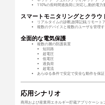
110%の長時間過負荷に対応し,動的電
スマートモニタリングとクラウ
リアルタイムの診断,故障記録,リモート
複数のデバイスと複数のユーザを管理す
全面的な電気保護
複数の層の防護装置
短回路
超電圧
低電圧
過負荷
超電流
あらゆる条件で安定で安全な動作を保証
応用シナリオ
商用および産業用エネルギー貯蔵アプリケーション