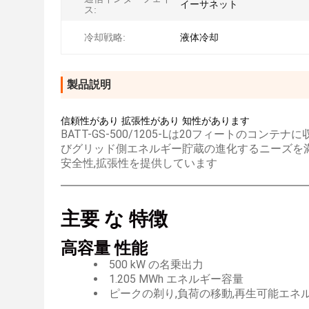
イーサネット
ス:
冷却戦略:
液体冷却
製品説明
信頼性があり 拡張性があり 知性があります
BATT-GS-500/1205-Lは20フィートのコ
びグリッド側エネルギー貯蔵の進化するニーズを満た
安全性,拡張性を提供しています
主要 な 特徴
高容量 性能
500 kW の名乗出力
1.205 MWh エネルギー容量
ピークの剃り,負荷の移動,再生可能エネ