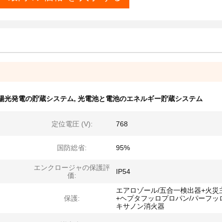
陽光発電の貯蔵システム
,
光電池と電池のエネルギー貯蔵システム
定位電圧 (V):
768
国防総省:
95%
エンクロージャの保護評
IP54
価:
エアロゾール/五合一検出器+火災
保護:
+ヘプタフッロプロパン/パーフッ
キサノン消火器