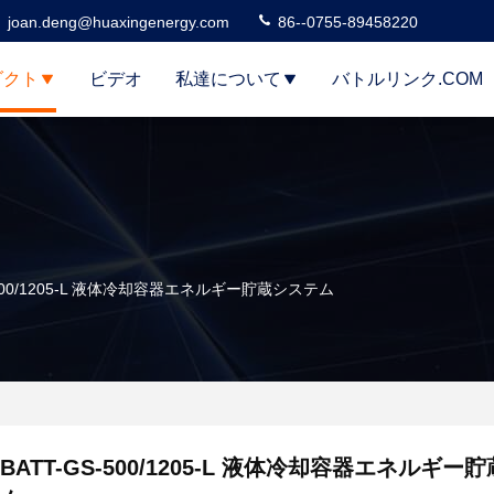
joan.deng@huaxingenergy.com
86--0755-89458220
ダクト
ビデオ
私達について
バトルリンク.COM
-500/1205-L 液体冷却容器エネルギー貯蔵システム
BATT-GS-500/1205-L 液体冷却容器エネルギー