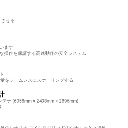
上させる
います
な操作を保証する高速動作の安全システム
ト
容量をシームレスにスケーリングする
計
6058mm × 2438mm × 2896mm)
能
ク外のシナリオ,マイクログリッドのシナリオと互換性