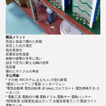
製品メリット
高温と低温で優れた性能
安定した出力電圧
低自発放出
双重安全性保護
振動や衝撃が非常に高い
頑丈で圧力に耐える鋼の包帯
高容量
優れたサイクルの寿命
主な用途:
* その他: R/Cモデル,おもちゃ,小型の家電
*通信:バックアップ電源,インターフォン
*電気自動車:電気自転車 (E-bike),ゴルフカート,電気車椅子,E-カ
ー,E-バス
* 電動工具:電動刈り機,電動ドリル,電動サー,電動ハンマー
*照明装置:太陽電池,鉱山ランプ,太陽光発電ランプ,緊急ライト,
電動タッチ.