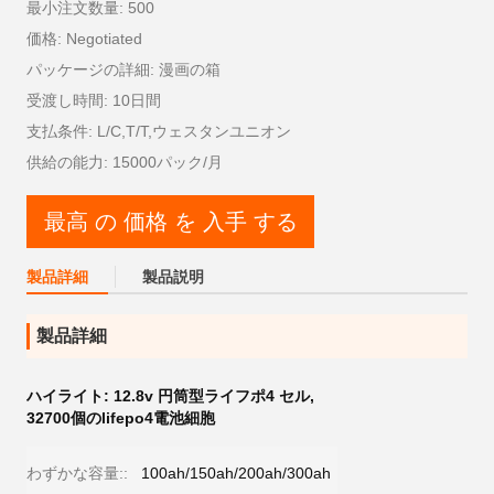
最小注文数量: 500
価格: Negotiated
パッケージの詳細: 漫画の箱
受渡し時間: 10日間
支払条件: L/C,T/T,ウェスタンユニオン
供給の能力: 15000パック/月
最高 の 価格 を 入手 する
製品詳細
製品説明
製品詳細
ハイライト:
12.8v 円筒型ライフポ4 セル
,
32700個のlifepo4電池細胞
わずかな容量::
100ah/150ah/200ah/300ah