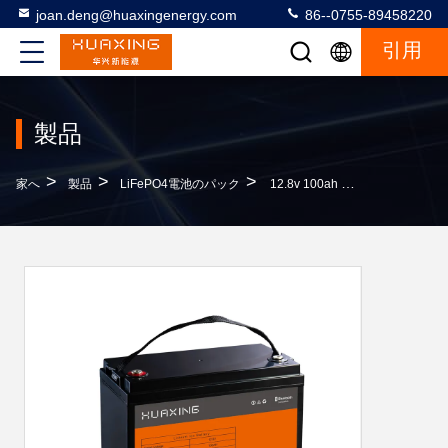
joan.deng@huaxingenergy.com
86--0755-89458220
引用
製品
>
>
>
家へ
製品
LiFePO4電池のパック
12.8v 100ah 200ah 円筒型ライフポ4セル 32700ライフポ4バッテリーセル