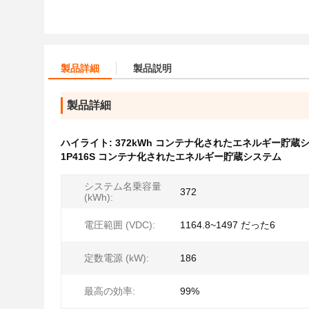
製品詳細
製品説明
製品詳細
ハイライト:
372kWh コンテナ化されたエネルギー貯蔵
1P416S コンテナ化されたエネルギー貯蔵システム
システム名乗容量
372
(kWh):
電圧範囲 (VDC):
1164.8~1497 だった6
定数電源 (kW):
186
最高の効率:
99%