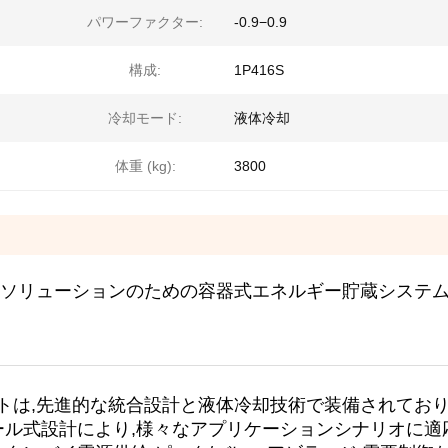
パワーファクター:
-0.9−0.9
構成:
1P416S
冷却モード:
液体冷却
体重 (kg):
3800
陽電池ソリューションのための容器式エネルギー貯蔵システ
蔵システム
1MWh グリ
dess LiFePO4 商用太陽電池 リチウム電池 貯蔵システム容器
ネットは,先進的な統合設計と液体冷却技術で装備されており
ール式設計により,様々なアプリケーションシナリオに適