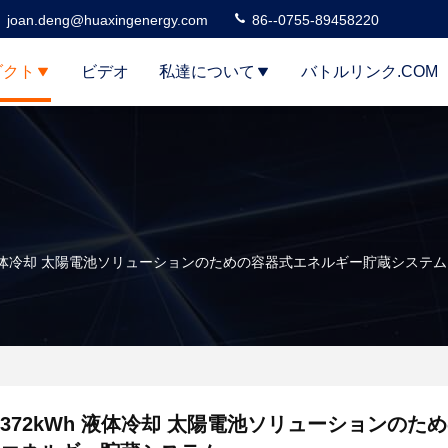
joan.deng@huaxingenergy.com
86--0755-89458220
ダクト
ビデオ
私達について
バトルリンク.COM
h 液体冷却 太陽電池ソリューションのための容器式エネルギー貯蔵システム
372kWh 液体冷却 太陽電池ソリューションのた