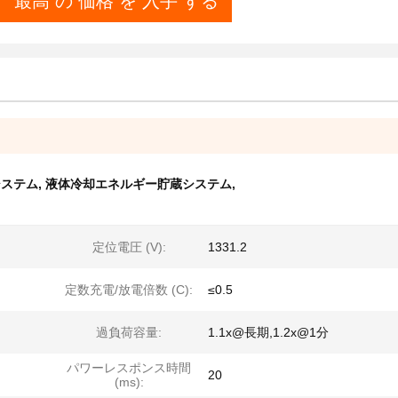
最高 の 価格 を 入手 する
システム
,
液体冷却エネルギー貯蔵システム
,
定位電圧 (V):
1331.2
定数充電/放電倍数 (C):
≤0.5
過負荷容量:
1.1x@長期,1.2x@1分
パワーレスポンス時間
20
(ms):