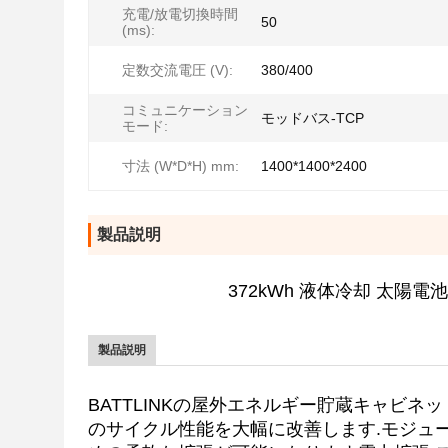
充電/放電切換時間
50
(ms):
定数交流電圧 (V):
380/400
コミュニケーション
モッドバス-TCP
モード:
寸法 (W*D*H) mm:
1400*1400*2400
製品説明
372kWh 液体冷却 太
500KW
h
ポータブルオフG
を駆動する
エネルギー貯蔵容器 ベス 太陽電池 エネルギー貯
製品説明
高い
BATTLINKの屋外エネルギー貯蔵キャビ
のサイクル性能を大幅に改善します.モジュ