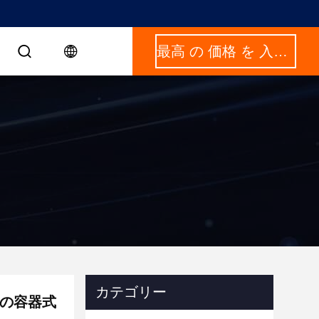
最高 の 価格 を 入手 する
カテゴリー
めの容器式