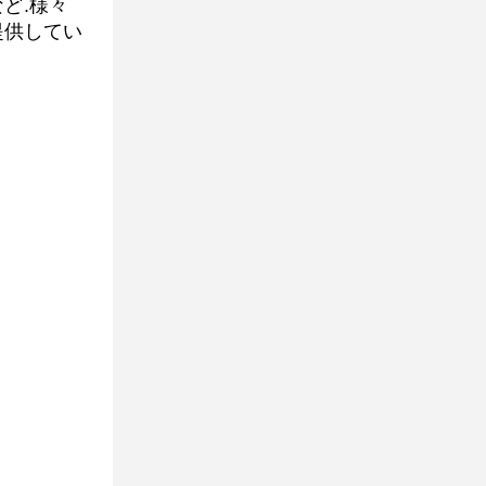
ど.様々
提供してい