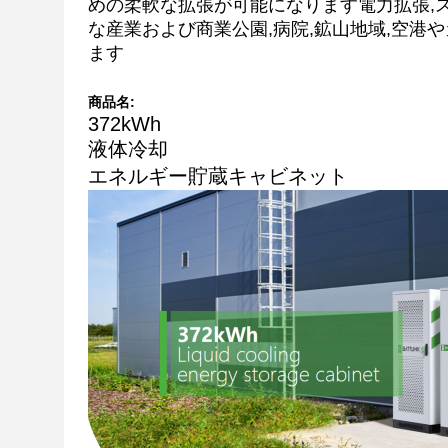
めの柔軟な拡張が可能になります電力拡張,ス
な産業および商業公園,病院,鉱山地域,空港
ます
容量 阻燃電解質 6mwh バッテリー 貯蔵容器 Ev バッテリー パック
商品名:
372kWh
液体冷却
エネルギー貯蔵キャビネット