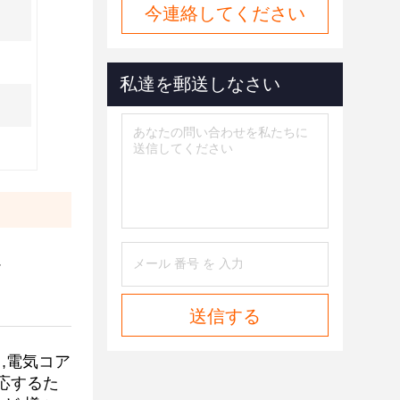
今連絡してください
私達を郵送しなさい
ム
500kwh
送信する
,電気コア
応するた