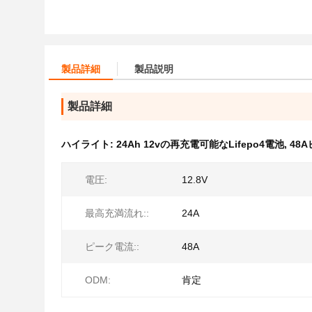
製品詳細
製品説明
製品詳細
ハイライト:
24Ah 12vの再充電可能なLifepo4電池
,
48
電圧:
12.8V
最高充満流れ::
24A
ピーク電流::
48A
ODM:
肯定