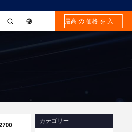
最高 の 価格 を 入手 する
カテゴリー
700