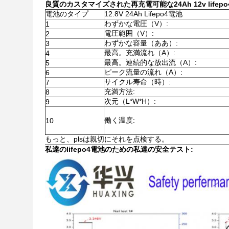
良質のカスタマイズされた再充電可能な24Ah 12v lifep
電池のタイプ
12.8V 24Ah Lifepo4電池
わずかな電圧（V）:
1
電圧範囲（V）:
2
わずかな容量（ああ）:
3
最高。充満流れ（A）:
4
最高。連続的な放出流（A）:
5
ピーク流量の流れ（A）:
6
サイクル寿命（時）:
7
充満方法:
8
次元（L*W*H）:
9
働く温度:
10
もっと、plsは親切にそれを点検する。
私達のlifepo4電池のための私達の安全テスト: