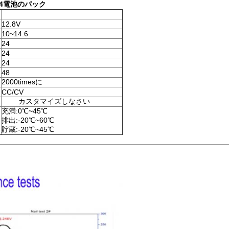
o4電池のパック
12.8V
10~14.6
24
24
24
48
2000timesに
CC/CV
カスタマイズしなさい
充満:0℃~45℃
排出:-20℃~60℃
貯蔵:-20℃~45℃