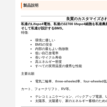
製品説明
良質のカスタマイズされた再
私達のLifepo4電池、私達の32700 lifepo4細胞を
そして私達が設計するBMS。
特徴:
環境に優しい
BMSの安全
内部の最もよい熱放散
低い自己放電率
長いサイクル寿命
高エネルギー密度
すべての実用温度の優秀な性能
主要出願
電気二輪車、three-wheeled車、four-wh
カート、フォークリフト、RV等。
テレコミュニケーション、バックアップ電源、U
太陽系、太陽通り、家のエネルギー蓄積のため