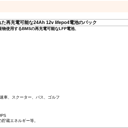
充電可能な24Ah 12v lifepo4電池のパック
私達農産物使用するBMSの再充電可能なLFP電池、
eeled低速車、スクーター、バス、ゴルフ
PS
の貯蔵エネルギー等。