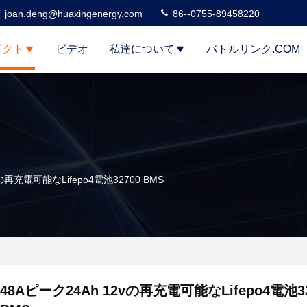
joan.deng@huaxingenergy.com
86--0755-89458220
ダクト
ビデオ
私達について
バトルリンク.COM
の再充電可能なLifepo4電池32700 BMS
48Aピーク24Ah 12vの再充電可能なLifepo4電池32