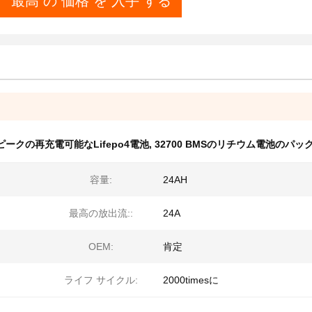
最高 の 価格 を 入手 する
Aピークの再充電可能なLifepo4電池
,
32700 BMSのリチウム電池のパッ
容量:
24AH
最高の放出流::
24A
OEM:
肯定
ライフ サイクル:
2000timesに