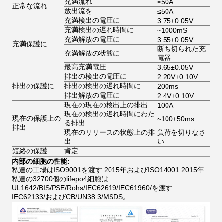
充満流れ
≤50A
正常な流れ
放出流を
≤50A
充満検出の電圧に
3.75±0.05V
充満検出の遅れ時間に
~1000mS
充満解放の電圧に
3.55±0.05V
充満保護に
断ち切られた充
充満解放の状態に
電器
最高充満電圧
3.65±0.05V
排出の検出の電圧に
2.20V±0.10V
排出の保護に
排出の検出の遅れ時間に
200ms
排出解放の電圧に
2.4V±0.10V
現在の現在の検出上の排出
100A
現在の検出の遅れ時間にわた
現在の保護上の
~100±50ms
る排出
排出
現在のリリースの状態上の排
負荷を切りなさ
出
い
短絡の保護
肯定
内部の細胞の性能:
私達の工場はISO9001を渡す:2015年およびISO14001:2015年
私達の32700個のlifepo4細胞は
UL1642/BIS/PSE/Rohs/IEC62619/IEC61960/を渡す
IEC62133/およびCB/UN38.3/MSDS。