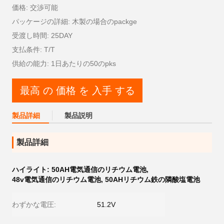
価格: 交渉可能
パッケージの詳細: 木製の場合のpackge
受渡し時間: 25DAY
支払条件: T/T
供給の能力: 1日あたりの50のpks
最高 の 価格 を 入手 する
製品詳細
製品説明
製品詳細
ハイライト:
50AH電気通信のリチウム電池
,
48v電気通信のリチウム電池
,
50AHリチウム鉄の隣酸塩電池
わずかな電圧:
51.2V