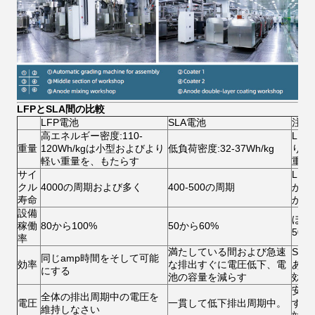
LFPとSLA間の比較
LFP電池
SLA電池
注目
高エネルギー密度:110-
LF
重量
120Wh/kgは小型およびより
低負荷密度:32-37Wh/kg
り、
軽い重量を、もたらす
重量
サイ
LF
クル
4000の周期および多く
400-500の周期
がで
寿命
か持
設備
ほと
稼働
80から100%
50から60%
50
率
満たしている間および急速
SL
同じamp時間をそして可能
効率
な排出すぐに電圧低下、電
ある
にする
池の容量を減らす
効率
安定
全体の排出周期中の電圧を
電圧
一貫して低下排出周期中。
すば
維持しなさい