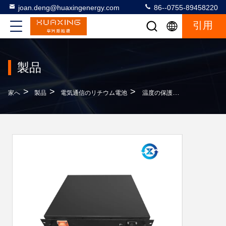
joan.deng@huaxingenergy.com
86--0755-89458220
引用
製品
>
>
>
家へ
製品
電気通信のリチウム電池
温度の保護48V 50AH電気通信のリチウム電池に