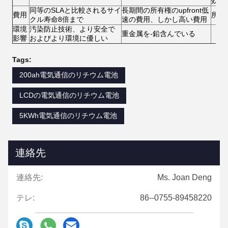
効率
同等のSLAと比較されるサイ
長期間の所有権のupfront低
費用
所有
クル寿命8倍まで
速の費用、しかし高い費用
環境
汚染防止技術、より安全で
重金属を-鉛含んでいる
影響
およびより環境に優しい
Tags:
200ah電気通信のリチウム電池
LCDの電気通信のリチウム電池
5KWh電気通信のリチウム電池
連絡先
連絡先:
Ms. Joan Deng
テレ:
86--0755-89458220