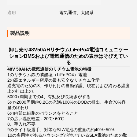
適用:
電気通信、太陽系
製品説明
卸し売り48V50AHリチウムLiFePo4電池コミュニケー
ションBMSおよび電気通信のための表示はそびえてい
る
48V 50AHの電気通信のリチウム電池の特徴
1のリチウム鉄の隣酸塩（LiFePO4）電池
2の高エネルギー密度の最も安全なリチウム化学
過充電のための3、作り付けの自動保護、現在および終わる温度
上の排出上の、
5000+周期までの4、有効及び長続きがする
5の>2000周期@0.2Cの充満/100%のDODの排出、生命70%容
量の終わり
6の内部に細胞のバランスをとること
7の広い温度較差:- 20℃~60℃
8、手入れ不要
9のライト級選手、対等なSLA電池の重量の約40%~50%
10の多用性があるハウジングが付いているSLA電池のための取