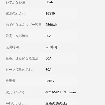
わずかな容量:
50ah
電池の組合せ:
16S9P
わずかなエネルギー容量:
2560wh
最高。充満流れ:
50A
充満時間:
2-5時間
最高。連続的な放出流:
50A
ピーク流量の流れ:
60A
総重量:
28KG
次元（l*w*h）:
482.6*420.0*132mm
平行いいえ。:
最高の15のpks