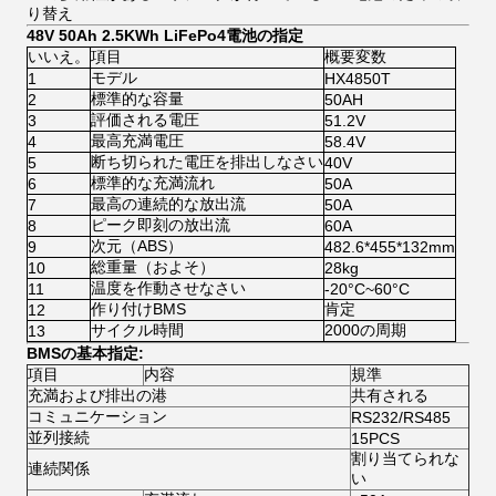
り替え
48V 50Ah 2.5KWh LiFePo4電池の指定
いいえ。
項目
概要変数
モデル
1
HX4850T
標準的な容量
2
50AH
評価される電圧
3
51.2V
最高充満電圧
4
58.4V
断ち切られた電圧を排出しなさい
5
40V
標準的な充満流れ
6
50A
最高の連続的な放出流
7
50A
ピーク即刻の放出流
8
60A
次元（ABS）
9
482.6*455*132mm
総重量（およそ）
10
28kg
温度を作動させなさい
11
-20°C~60°C
作り付けBMS
肯定
12
サイクル時間
2000の周期
13
BMSの基本指定:
項目
内容
規準
充満および排出の港
共有される
コミュニケーション
RS232/RS485
並列接続
15PCS
割り当てられな
連続関係
い