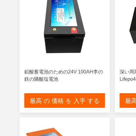
鉛酸蓄電池のための24V 100AH李の
深い周期
鉄の隣酸塩電池
Life
最高 の 価格 を 入手 する
最高