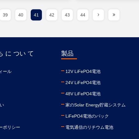
39
40
41
42
43
44
 に つい て
製品
ィール
12V LiFePO4電池
24V LiFePO4電池
48V LiFePO4電池
さい
家のSolar Energy貯蔵システム
LiFePO4電池のパック
ーポリシー
電気通信のリチウム電池