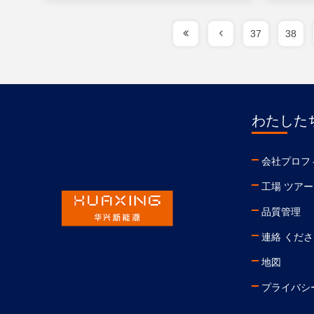
37
38
わたしたち
会社プロフ
工場 ツアー
品質管理
連絡 くだ
地図
プライバシ