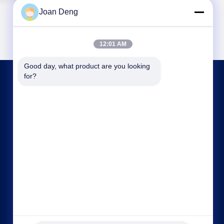
Joan Deng
12:01 AM
Good day, what product are you looking 
for?
連絡 ください
joan.deng@huaxingenergy.com
86--0755-89458220
No.18 Shijing Mingcheng Road, Pingshan District,
Shenzhen City, Guangdong Province, China