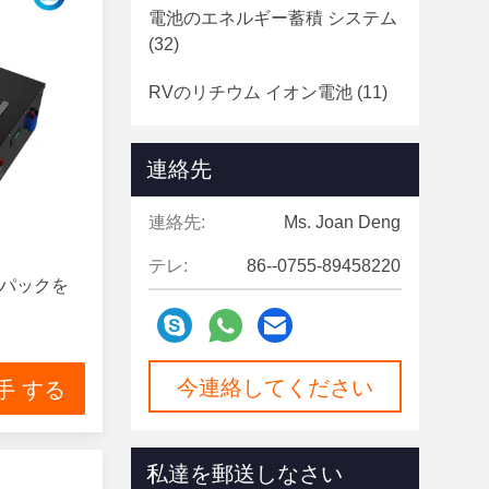
電池のエネルギー蓄積 システム
(32)
RVのリチウム イオン電池
(11)
LiFePO4円柱細胞
(62)
連絡先
Bluetoothのリチウム電池
(10)
連絡先:
Ms. Joan Deng
テレ:
86--0755-89458220
池のパックを
今連絡してください
手 する
私達を郵送しなさい