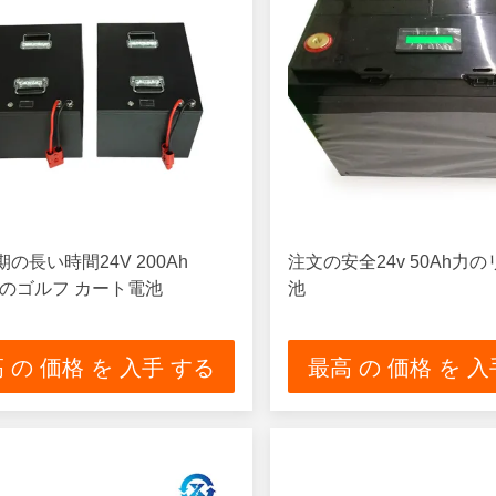
の長い時間24V 200Ah
注文の安全24v 50Ah力
po4のゴルフ カート電池
池
 の 価格 を 入手 する
最高 の 価格 を 入