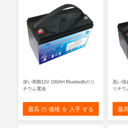
深い周期12V 100AH Bluetoothのリ
高い現在の
チウム電池
リチウ
最高 の 価格 を 入手 する
最高