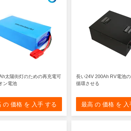
30Ah太陽街灯のための再充電可
長い24V 200Ah RV電
オン電池
循環させる
 の 価格 を 入手 する
最高 の 価格 を 入