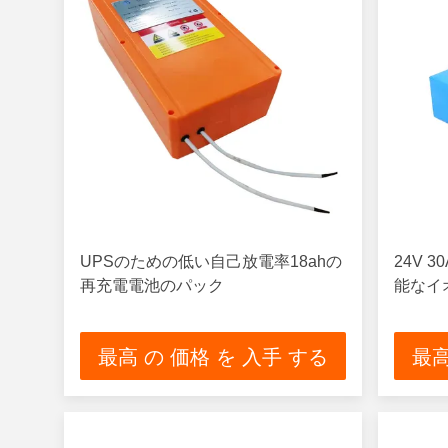
UPSのための低い自己放電率18ahの
24V 
再充電電池のパック
能なイ
最高 の 価格 を 入手 する
最高