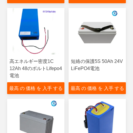
高エネルギー密度1C
短絡の保護5S 50Ah 24V
12Ah 48のボルトLifepo4
LiFePO4電池
電池
最高 の 価格 を 入手 する
最高 の 価格 を 入手 する