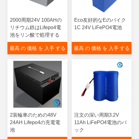
2000周期24V 100AHの
Eco友好的なEのバイク
リチウム鉄はLifepo4電
1C 24V LiFePO4電池
池をリン酸で処理する
最高 の 価格 を 入手 する
最高 の 価格 を 入手 する
2装輪車のための48V
注文の深い周期3.2V
24AH Lifepo4の充電電
11Ah LiFePO4電池のパ
池
ック