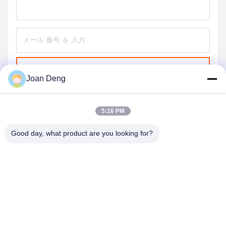
送信する
Joan Deng
5:16 PM
Good day, what product are you looking for?
SHENZHEN HUAXING NEW ENERGY
TECHNOLOGY CO.,LTD
joan.deng@huaxingenergy.com
86--0755-89458220