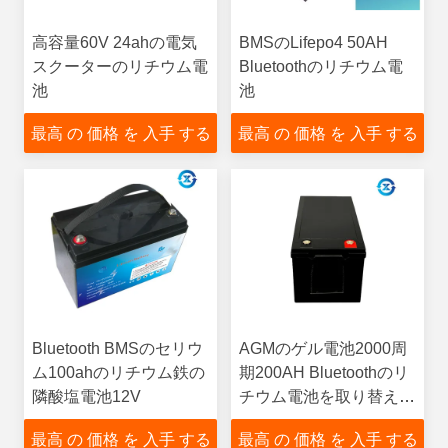
高容量60V 24ahの電気
BMSのLifepo4 50AH
スクーターのリチウム電
Bluetoothのリチウム電
池
池
最高 の 価格 を 入手 する
最高 の 価格 を 入手 する
Bluetooth BMSのセリウ
AGMのゲル電池2000周
ム100ahのリチウム鉄の
期200AH Bluetoothのリ
隣酸塩電池12V
チウム電池を取り替える
こと
最高 の 価格 を 入手 する
最高 の 価格 を 入手 する