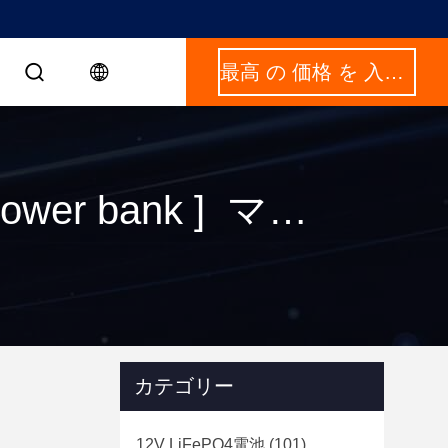
最高 の 価格 を 入手 する
キーワード [ lifepo4 qc3 0 outdoor portable power bank ] マッチ 1 製品
カテゴリー
12V LiFePO4電池
(101)