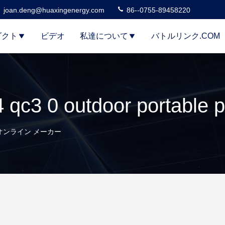
joan.deng@huaxingenergy.com
86--0755-89458220
ダクト
ビデオ
私達について
バトルリンク.COM
 Bank オンライン メーカー