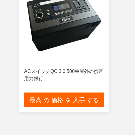
ACスイッチQC 3.0 500W屋外の携帯
用力銀行
最高 の 価格 を 入手 する