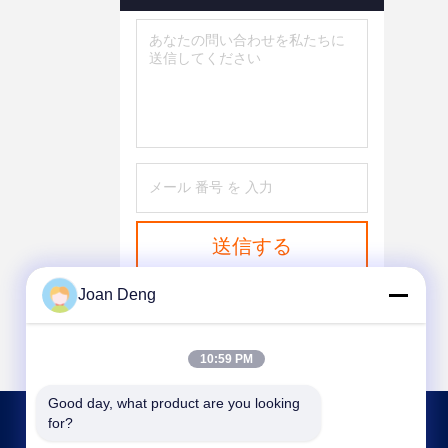
送信する
Joan Deng
10:59 PM
Good day, what product are you looking 
for?
連絡 ください