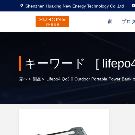
Shenzhen Huaxing New Energy Technology Co.,Ltd
家
プロ
家へ
>
製品
>
Lifepo4 Qc3 0 Outdoor Portable Power