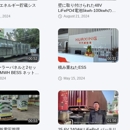
エネルギー貯蔵シス
壁に取り付けられた48V
LiFePO4電池5kwh-100kwhの家
のエネルギー蓄積
1, 2024
August 21, 2024
00:52
00:31
ソーラーパネルと2セッ
積み重ねたESS
 1MWH BESS ネットワ
ステム
2024
May 15, 2024
00:53
01:56
低電圧管理
25.6V 240AH LiFePo4 バッテリ