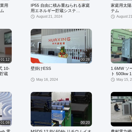
産業用
IP55 自由に積み重ねられる家庭
家庭用太陽
ム
用エネルギー貯蔵システ
テム
ム,Canbus/RS485通信インター
August 21, 2024
August 2
フェース
01:12
00:28
 10-
壁掛けESS
1.6MW 
ー貯蔵
ト 500kw
ークオフシ
May 16, 2024
May 15, 
01:08
00:20
wh 電
MSDS 12.8V 60Ah リチウムイオ
農村電力網