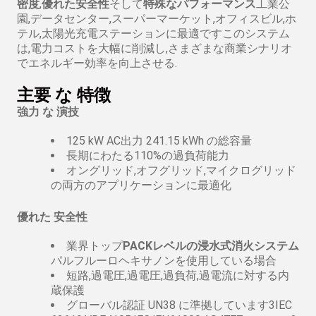
密度
,
優れた安全性
そして
特殊なパフォーマンス
工業公
園,データセンター,スーパーマーケット,オフィスビル,ホ
テル,太陽光充電ステーションに最適ですこのシステム
は,電力コストを大幅に削減し,さまざまな商業シナリオ
でエネルギー効率を向上させる.
主要 な 特徴
強力 な 演技
125 kW AC出力 241.15 kWh の総容量
長期にわたる110%の過負荷能力
オングリッド,オフグリッド,マイクログリッド
の両方のアプリケーションに最適化
優れた 安全性
業界トップ
PACKレベルの浸水式消火システム
パルフルーロヘキサノンを使用している場合
短路,過電圧,過電圧,過負荷,過電流に対する内
蔵保護
グローバル認証 UN38 に準拠しています3IEC