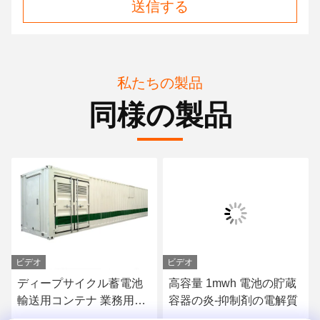
送信する
私たちの製品
同様の製品
ビデオ
ビデオ
ディープサイクル蓄電池
高容量 1mwh 電池の貯蔵
輸送用コンテナ 業務用太
容器の炎-抑制剤の電解質
陽電池蓄電システム