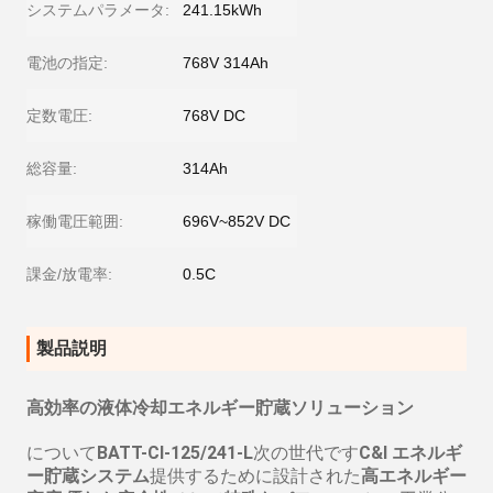
システムパラメータ:
241.15kWh
電池の指定:
768V 314Ah
定数電圧:
768V DC
総容量:
314Ah
稼働電圧範囲:
696V~852V DC
課金/放電率:
0.5C
製品説明
高効率の液体冷却エネルギー貯蔵ソリューション
について
BATT-CI-125/241-L
次の世代です
C&I エネルギ
ー貯蔵システム
提供するために設計された
高エネルギー