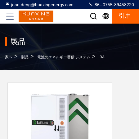
joan.deng@huaxingenergy.com
86--0755-89458220
引用
製品
>
>
>
家へ
製品
電池のエネルギー蓄積 システム
BATT-CI-125/241-L C&I エネルギー貯蔵システム