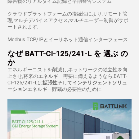
障害物のリアルタイム記録と早期警告システム
クラウドプラットフォームの接続性により,リモート管
理,マルチデバイスアクセス,マルチユーザー制御がサポ
ートされます.
Modbus TCP/IPとイーサネット通信インターフェース
なぜ BATT-CI-125/241-L を 選ぶ の
か
エネルギーコストを削減し,ネットワークの独立性を向
上させ,将来のエネルギー需要に備えるようなら,BATT-
CI-125/241-Lは
拡張性
そして
インテリジェントソリュ
ーション
エネルギー貯蔵の必要性のために