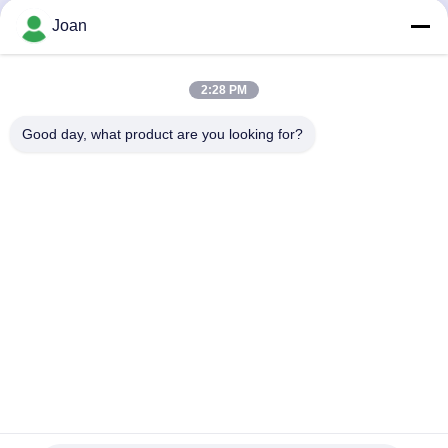
最高 の 価格 を 入手 する
最高 の 価格 を 入手 する
Joan
2:28 PM
Good day, what product are you looking for?
SHENZHEN HUAXING NEW ENERGY
TECHNOLOGY CO.,LTD
joan.deng@huaxingenergy.com
86--0755-89458220
No.18 Shijing Mingcheng Road, Pingshan District, Shenzhen
City, Guangdong Province, China