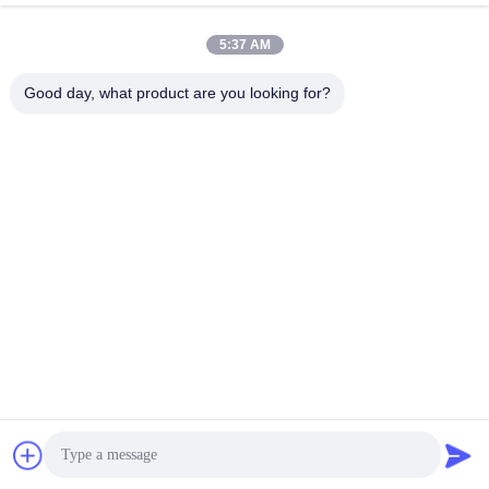
5:37 AM
Good day, what product are you looking for?
私達について:
HUAXINGの新しいエネルギーはグループの会社である。
本部はシンセンHuaxingの新しいエネルギーCo.、株式会社の系
列会社である
フーナンHuaxingの新しいエネルギー技術Co.を含んで、32700
lifepo4を作り出す株式会社
細胞およびJuXingの新しいエネルギーCo.、32700 lifepo4電池
のパックを作り出す株式会社。
私達は50,000以上のM2の細胞およびパックの研修会がある。
3GWhの年次生産性を使って
細胞装置および技術的なR & Dのチームは、年間売上の容積2十
億RMBに達することができる、
RMBの年次税に100，000,000をローカル エリアの支払う。
私達はISO9001の製造業者である:2015年および