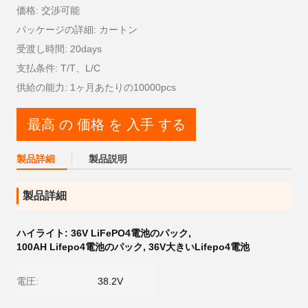
価格: 交渉可能
パッケージの詳細: カートン
受渡し時間: 20days
支払条件: T/T、L/C
供給の能力: 1ヶ月あたりの10000pcs
最高 の 価格 を 入手 する
製品詳細
製品説明
製品詳細
ハイライト:
36V LiFePO4電池のパック
,
100AH Lifepo4電池のパック
,
36V大きいLifepo4電池
電圧:
38.2V