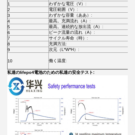
わずかな電圧（V）:
1
電圧範囲（V）:
2
わずかな容量（ああ）:
3
最高。充満流れ（A）:
4
最高。連続的な放出流（A）:
5
ピーク流量の流れ（A）:
6
サイクル寿命（時）:
7
充満方法:
8
次元（L*W*H）:
9
働く温度:
10
私達のlifepo4電池のための私達の安全テスト: